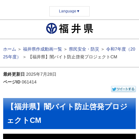
Language
▼
ホーム
＞
福井県作成動画一覧
＞
県民安全・防災
＞
令和7年度（20
25年度）
＞
【福井県】闇バイト防止啓発プロジェクトCM
最終更新日
2025年7月28日
ページID
061414
【福井県】闇バイト防止啓発プロジ
ェクトCM