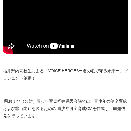
福井県内高校生による「VOICE HEROESー君の歌で守る未来ー」プ
ロジェクト始動！
県および（公財）青少年育成福井県民会議では、青少年の健全育成
および非行防止を図るための 青少年健全育成CMを作成し、周知啓
発を行っています。