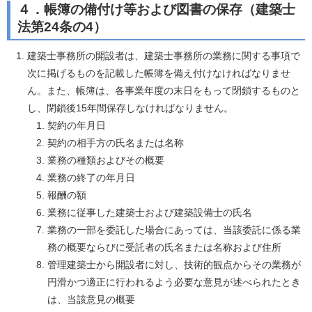
４．帳簿の備付け等および図書の保存（建築士
法第24条の4）
建築士事務所の開設者は、建築士事務所の業務に関する事項で
次に掲げるものを記載した帳簿を備え付けなければなりませ
ん。また、帳簿は、各事業年度の末日をもって閉鎖するものと
し、閉鎖後15年間保存しなければなりません。
契約の年月日
契約の相手方の氏名または名称
業務の種類およびその概要
業務の終了の年月日
報酬の額
業務に従事した建築士および建築設備士の氏名
業務の一部を委託した場合にあっては、当該委託に係る業
務の概要ならびに受託者の氏名または名称および住所
管理建築士から開設者に対し、技術的観点からその業務が
円滑かつ適正に行われるよう必要な意見が述べられたとき
は、当該意見の概要