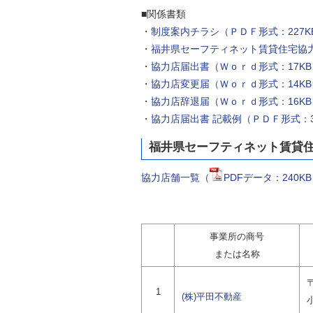
■関係書類
・
制度案内チラシ（ＰＤＦ形式：227K
・
福井県セーフティネット賃貸住宅協力
・
協力店届出書（Ｗｏｒｄ形式：17KB
・
協力店変更届（Ｗｏｒｄ形式：14K
・
協力店辞退届（Ｗｏｒｄ形式：16K
・
協力店届出書 記載例（ＰＤＦ形式：3
福井県セーフティネット賃貸
協力店舗一覧（
PDFデータ：240K
事業所の商号
または名称
〒
1
(株)平田不動産