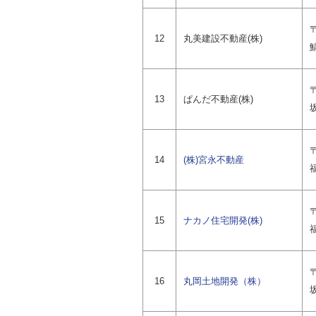
〒
12
丸美建設不動産(株)
〒
13
ぱんだ不動産(株)
〒
14
(株)宮永不動産
〒
15
ナカノ住宅開発(株)
〒
16
丸岡土地開発（株）