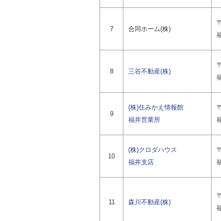
〒
7
合同ホーム(株)
〒
8
三谷不動産(株)
(株)住みかえ情報館
〒
9
福井営業所
福
(株)クロダハウス
〒
10
福井支店
〒
11
森川不動産(株)