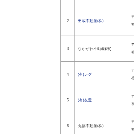
〒
2
出蔵不動産(株)
〒
3
なかがわ不動産(株)
福
〒
4
(有)レグ
〒
5
(有)友豊
〒
6
丸福不動産(株)