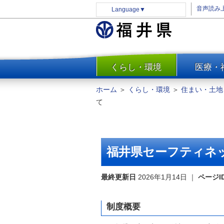
音声読み
Language
▼
くらし・環境
医療・
一覧
防災
ホーム
＞
くらし・環境
＞
住まい・土地
安全安心
て
消費・生活
水道・エネルギー
住まい・土地
福井県セーフティネ
環境問題・廃棄物対策・リサ
イクル
最終更新日
2026年1月14日
｜
ページI
まちづくり
交通・道路
制度概要
河川・砂防・港湾