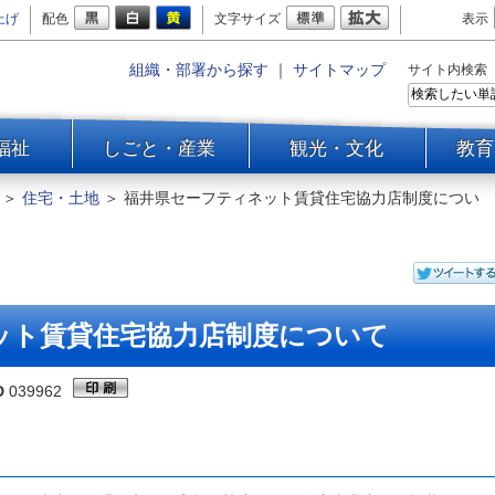
上げ
配色
文字サイズ
表示
組織・部署から探す
｜
サイトマップ
サイト内検索
福祉
しごと・産業
観光・文化
教育
＞
住宅・土地
＞
福井県セーフティネット賃貸住宅協力店制度につい
ット賃貸住宅協力店制度について
D
039962