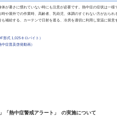
体が暑さに慣れていない時にも注意が必要です。熱中症の症状は一様
出時や屋外での作業時、高齢者、乳幼児、体調のすぐれない方がおられ
分も補給する、カーテンで日射を遮る、冷房を適切に利用し室温に留意
形式 1,025キロバイト）
熱中症普及啓発動画）
ト」「熱中症警戒アラート」 の実施について