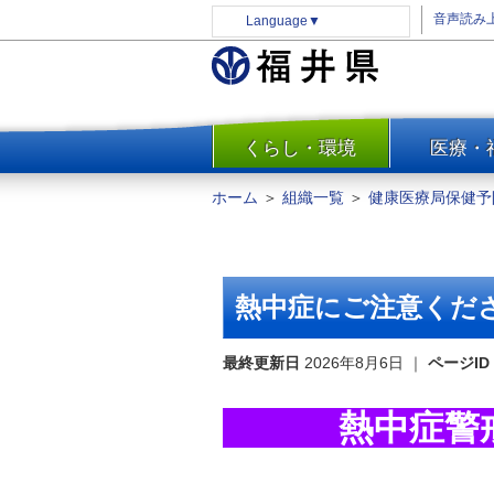
音声読み
Language
▼
くらし・環境
医療・
一覧
防災
ホーム
＞
組織一覧
＞
健康医療局保健予
安全安心
消費・生活
水道・エネルギー
熱中症にご注意くだ
住まい・土地
環境問題・廃棄物対策・リサ
最終更新日
2026年8月6日
｜
ページID
イクル
まちづくり
熱中症警
交通・道路
河川・砂防・港湾