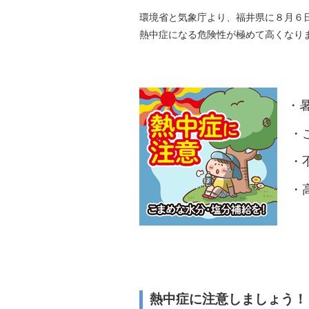
自然
環境省と気象庁より、福井県に８月６
熱中症になる危険性が極めて高くなり
・
・こ
・不
・高
熱中症に注意しましょう！