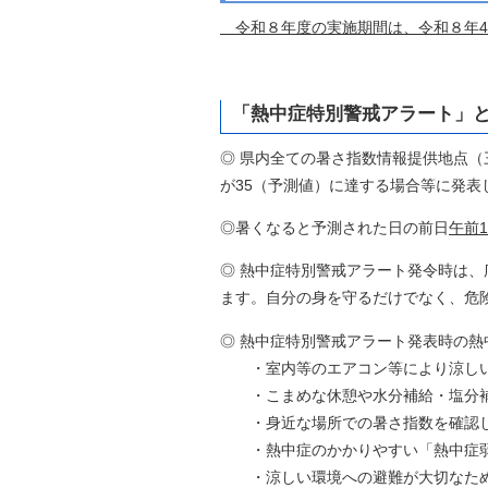
令和８年度の実施期間は、令和８年4月
「熱中症特別警戒アラート」
◎
県内全ての暑さ指数情報提供地点（
が35（予測値）に達する場合等に発表
◎暑くなると予測された日の前日
午前
◎ 熱中症特別警戒アラート発令時は、
ます。自分の身を守るだけでなく、危
◎ 熱中症特別警戒アラート発表時の熱
・室内等のエアコン等により涼しい
・こまめな休憩や水分補給・塩分
・身近な場所での暑さ指数を確認し
・熱中症のかかりやすい「熱中症弱
・涼しい環境への避難が大切なため