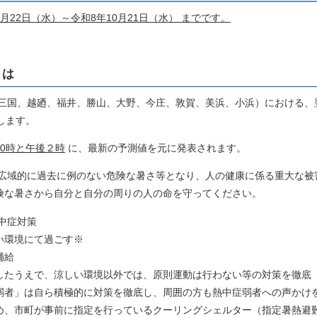
22日（水）～令和8年10月21日（水） までです。
とは
三国、越廼、福井、勝山、大野、今庄、敦賀、美浜、小浜）における、
します。
10時と午後２時
に、最新の予測値を元に発表されます。
広域的に過去に例のない危険な暑さ等となり、人の健康に係る重大な被
険な暑さから自分と自分の周りの人の命を守ってください。
中症対策
環境にて過ごす※
補給
たうえで、涼しい環境以外では、原則運動は行わない等の対策を徹底
者」は自ら積極的に対策を徹底し、周囲の方も熱中症弱者への声かけ
、市町が事前に指定を行っているクーリングシェルター（指定暑熱避