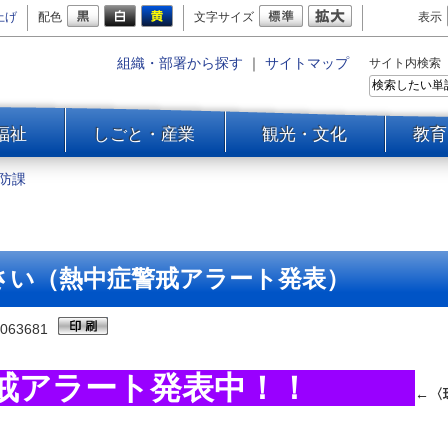
上げ
配色
文字サイズ
表示
組織・部署から探す
｜
サイトマップ
サイト内検索
福祉
しごと・産業
観光・文化
教育
防課
さい（熱中症警戒アラート発表）
063681
戒アラート発表中！！
←〈