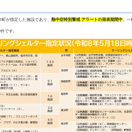
市町が指定した施設であり、
熱中症特別警戒 アラートの発表期間中
、一
0件です。