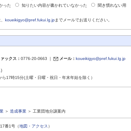
かった
知りたい内容が書かれていなかった
聞き慣れない用
は、
koueikigyo@pref.fukui.lg.jp
までメールでお送りください。
ファックス：
0776-20-0663
｜
メール：
koueikigyo@pref.fukui.lg.jp
ス
)
から17時15分(土曜・日曜・祝日・年末年始を除く）
業
＞
造成事業
＞
工業団地分譲案内
17番1号（
地図・アクセス
）