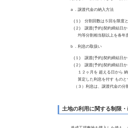
ａ．譲渡代金の納入方法
(１) 分割回数は５回を限度とし
(２) 譲渡(予約)契約締結日から
均等分割相当額以上を各年度の譲渡
ｂ．利息の取扱い
(１) 譲渡(予約)契約締結日から
(２) 譲渡(予約)契約締結日から
１２ヶ月を 超える日から 納入期
算定した利息を付す ものと
（３）利息は、譲渡代金の分割納
土地の利用に関する制限・
造成工場敷地を購入した後も、土地