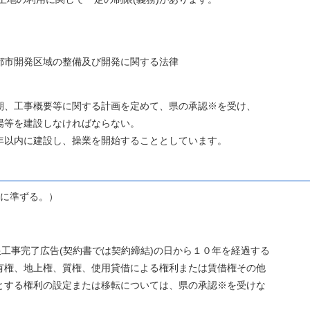
発区域の整備及び開発に関する法律
概要等に関する計画を定めて、県の承認※を受け、
建設しなければならない。
内に建設し、操業を開始することとしています。
に準ずる。）
完了広告(契約書では契約締結)の日から１０年を経過する
上権、質権、使用貸借による権利または賃借権その他
利の設定または移転については、県の承認※を受けな