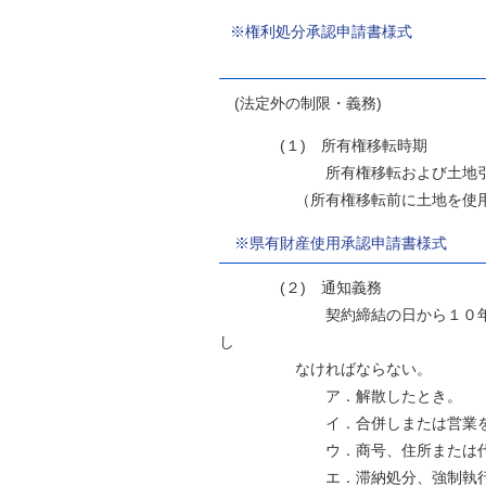
※権利処分承認申請書様式
(法定外の制限・義務)
(１) 所有権移転時期
所有権移転および土地引
（所有権移転前に土地を使用する
※県有財産使用承認申請書様式
(２) 通知義務
契約締結の日から１０
し
なければならない。
ア．解散したとき。
イ．合併しまたは営業を停止
ウ．商号、住所または代表者
エ．滞納処分、強制執行、仮差