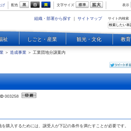
上げ
配色
文字サイズ
表示
組織・部署から探す
｜
サイトマップ
サイト内検索
福祉
しごと・産業
観光・文化
教育
業
＞
造成事業
＞
工業団地分譲案内
ID
003258
購入するためには、譲受人が下記の条件を満たすことが必要です。