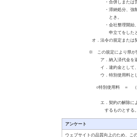
・合併しまたは営業を停止
・滞納処分、強制執行、仮差
とき。
・会社整理開始、会社更正手
申立てをしたと
オ．法令の規定または契約に違
※ この規定により県が契約を解
ア．納入済代金を返還する。
イ．違約金として、譲渡代金
ウ．特別使用料として次の算
○特別使用料 ＝ （譲渡代金
× ０．０８ ×
エ．契約の解除によって県に損
するものとする
アンケート
ウェブサイトの品質向上のため、こ