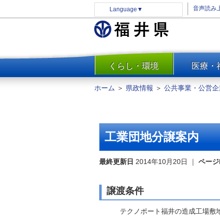
音声読み
Language
▼
くらし・環境
医療・
一覧
防災
ホーム
＞
県政情報
＞
公共事業・公営企
安全安心
消費・生活
水道・エネルギー
工業団地分譲案内
住まい・土地
環境問題・廃棄物対策・リサ
最終更新日
2014年10月20日
｜
ページ
イクル
まちづくり
譲渡条件
交通・道路
テクノポート福井の造成工場敷地を
河川・砂防・港湾