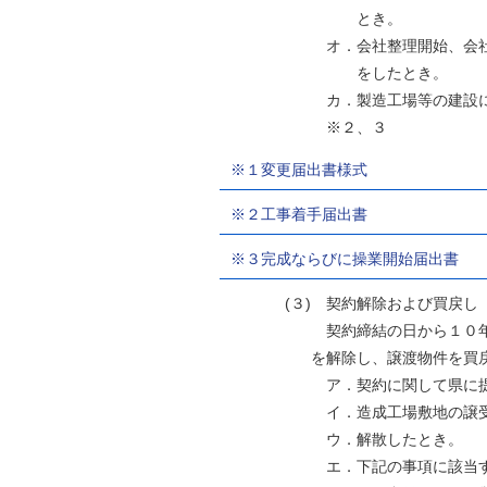
とき。
オ．会社整理開始、会社更正手続
をしたとき。
カ．製造工場等の建設に着手した
※２、３
※１変更届出書様式
※２工事着手届出書
※３完成ならびに操業開始届出書
(３) 契約解除および買戻し
契約締結の日から１０
を解除し、譲渡物件を買戻す
ア．契約に関して県に提出した
イ．造成工場敷地の譲受人と
ウ．解散したとき。
エ．下記の事項に該当する場合