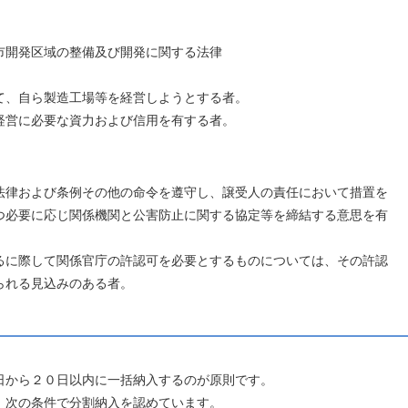
発区域の整備及び開発に関する法律
て、自ら製造工場等を経営しようとする者。
に必要な資力および信用を有する者。
よび条例その他の命令を遵守し、譲受人の責任において措置を
に応じ関係機関と公害防止に関する協定等を締結する意思を有
して関係官庁の許認可を必要とするものについては、その許認
る見込みのある者。
日から２０日以内に一括納入
するのが原則です。
の条件で分割納入を認めています。