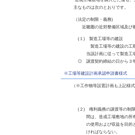
主なものは次のとおりです。
（法定の制限・義務)
近畿圏の近郊整備区域及び都市開
(１) 製造工場等の建設
製造工場等の建設の工期、工事
当該計画に従って製造工場等を
◎ 譲渡契約締結の日から３年以
※工場等建設計画承認申請書様式
（※工作物等設置計画も上記様式
(２) 権利義務の譲渡等の制限工事
間は、造成工場敷地の所有権、地
の使用および収益を目的とする権
ければならない。