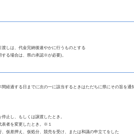
渡しは、
代金完納後
速やかに行うものとする
場合は、県の承認※が必要)。
年間経過する日までに
次の一に該当するときはただちに県にその旨を通
し、もしくは譲渡したとき。
を変更したとき。※１
押え、仮処分、競売を受け、または和議の申立てをした