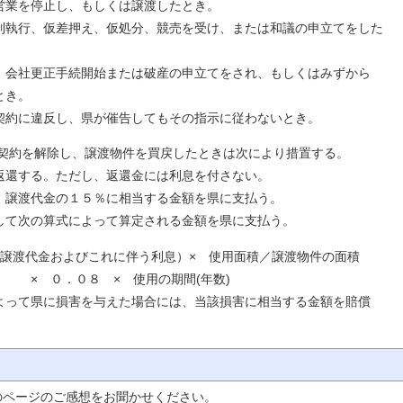
し、もしくは譲渡したとき。
押え、仮処分、競売を受け、または和議の申立てをした
続開始または破産の申立てをされ、もしくはみずから
き。
反し、県が催告してもその指示に従わないとき。
除し、譲渡物件を買戻したときは次により措置する。
ただし、返還金には利息を付さない。
の１５％に相当する金額を県に支払う。
式によって算定される金額を県に支払う。
およびこれに伴う利息）× 使用面積／譲渡物件の面積
 使用の期間(年数)
害を与えた場合には、当該損害に相当する金額を賠償
。
のページのご感想をお聞かせください。