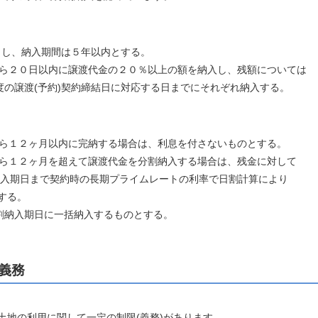
、納入期間は５年以内とする。
２０日以内に譲渡代金の２０％以上の額を納入し、残額については
(予約)契約締結日に対応する日までにそれぞれ納入する。
１２ヶ月以内に完納する場合は、利息を付さないものとする。
１２ヶ月を超えて譲渡代金を分割納入する場合は、残金に対して
日まで契約時の長期プライムレートの利率で日割計算により
する。
入期日に一括納入するものとする。
義務
の利用に関して一定の制限(義務)があります。