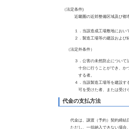
自然
（法定条件)
近畿圏の近郊整備区域及び都市開
１．当該造成工場敷地におい
２．製造工場等の建設および経営
（法定外条件）
３．公害の未然防止について法律お
十分に行うことができ、かつ必要
する者。
４．当該製造工場等を建設するに際
可を受けた者、または受けられ
代金の支払方法
代金は、
譲渡（予約）契約締結
ただし、一括納入できない場合、次