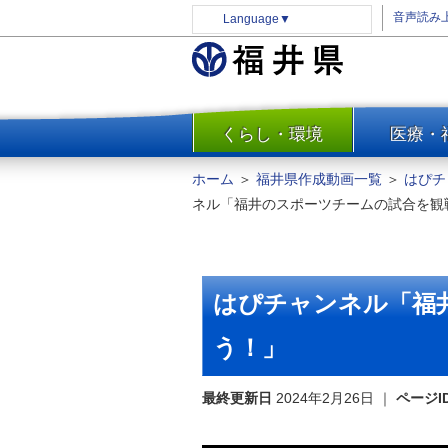
音声読み
Language
▼
くらし・環境
医療・
一覧
防災
ホーム
＞
福井県作成動画一覧
＞
はぴチ
安全安心
ネル「福井のスポーツチームの試合を観
消費・生活
水道・エネルギー
住まい・土地
はぴチャンネル「福
環境問題・廃棄物対策・リサ
イクル
う！」
まちづくり
最終更新日
2024年2月26日
｜
ページI
交通・道路
河川・砂防・港湾