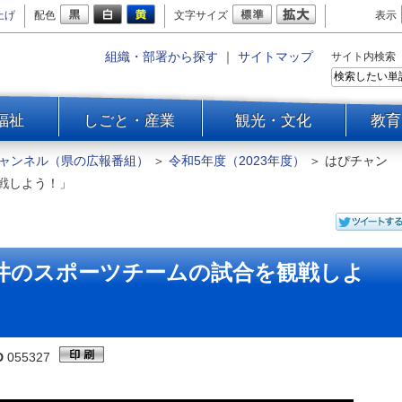
上げ
配色
文字サイズ
表示
組織・部署から探す
｜
サイトマップ
サイト内検索
福祉
しごと・産業
観光・文化
教育
ャンネル（県の広報番組）
＞
令和5年度（2023年度）
＞
はぴチャン
戦しよう！」
井のスポーツチームの試合を観戦しよ
D
055327