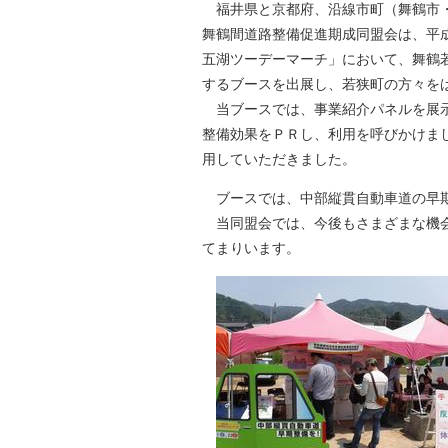
福井県と京都府、沿線市町（舞鶴市・
自然
舞鶴間道路整備促進期成同盟会は、平成
五湖ツーデーマーチ」において、舞鶴
するブースを出展し、若狭町の方々を
当ブースでは、事業紹介パネルを展示
整備効果をＰＲし、利用を呼びかけま
用してい
ブースでは、中部縦貫自動車道の早
当同盟会では、今後もさまざまな機会
てまりいます。