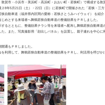
敦賀市・小浜市・美浜町・高浜町・おおい町・若狭町）で構成する敦
２8年5月21日（土）・22日（日）に若狭町で開催された「若狭・三方
若狭自動車道（福井県内区間の愛称：若狭さとうみハイウェイ） を紹介
はじめとする来場者へ舞鶴若狭自動車道の整備効果をＰＲしました。
するとともに、整備効果チラシ等を来場者へ配布し舞鶴若狭自動車道
した。また、写真撮影用「顔出しパネル」を設置し、親子連れを中心に
ただきました。
期開通もＰＲしました。
を利用して、舞鶴若狭自動車道の整備効果をＰＲし、利活用を呼びか