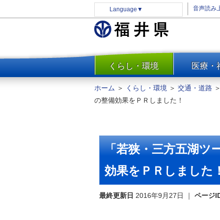
音声読み
Language
▼
くらし・環境
医療・
一覧
防災
ホーム
＞
くらし・環境
＞
交通・道路
安全安心
の整備効果をＰＲしました！
消費・生活
水道・エネルギー
住まい・土地
「若狭・三方五湖ツ
環境問題・廃棄物対策・リサ
イクル
効果をＰＲしました
まちづくり
最終更新日
2016年9月27日
｜
ページI
交通・道路
河川・砂防・港湾