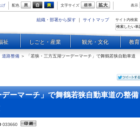
上げ
配色
文字サイズ
表示
組織・部署から探す
｜
サイトマップ
サイト内検索
福祉
しごと・産業
観光・文化
教育
＞
道路整備
＞
「若狭・三方五湖ツーデーマーチ」で舞鶴若狭自動車道
ーデーマーチ」で舞鶴若狭自動車道の整備
！
D
033660