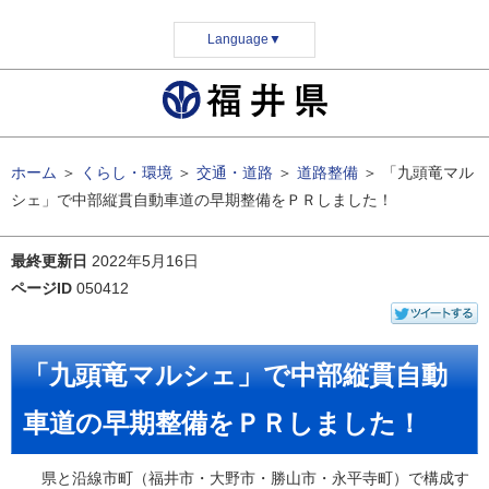
Language
▼
ホーム
＞
くらし・環境
＞
交通・道路
＞
道路整備
＞
「九頭竜マル
シェ」で中部縦貫自動車道の早期整備をＰＲしました！
最終更新日
2022年5月16日
ページID
050412
「九頭竜マルシェ」で中部縦貫自動
車道の早期整備をＰＲしました！
県と沿線市町（福井市・大野市・勝山市・永平寺町）で構成す