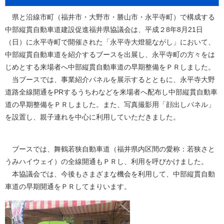
県と沿線市町（福井市・大野市・勝山市・永平寺町）で構成する
中部縦貫自動車道建設促進福井県協議会は、平成２8年8月21日
（日）に永平寺町で開催された「永平寺大燈籠ながし」において、
中部縦貫自動車道を紹介するブースを出展し、永平寺町の方々をは
じめとする来場者へ中部縦貫自動車道の早期整備をＰＲしました。
当ブースでは、事業紹介パネルを展示するとともに、永平寺大野
道路全線開通をPRするうちわなどを来場者へ配布し中部縦貫自動車
道の早期整備をＰＲしました。また、写真撮影用「顔出しパネル」
を設置し、親子連れを中心に利用していただきました。
ブースでは、舞鶴若狭自動車道（福井県内区間の愛称：若狭さと
うみハイウェイ）の全線開通もＰＲし、利用を呼びかけました。
本協議会では、今後もさまざまな機会を利用して、中部縦貫自動
車道の早期開通をＰＲしてまりいます。