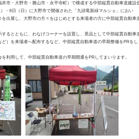
井市・大野市・勝山市・永平寺町）で構成する中部縦貫自動車道建設
土）・8日（日）に大野市で開催された「九頭竜新緑マルシェ」におい
スを出展し、大野市の方々をはじめとする来場者の方に中部縦貫自動車
するとともに、わなげコーナーを設置し、景品として中部縦貫自動車
など）を来場者へ配布するなど、中部縦貫自動車道の早期整備をPRをし
た。
を利用して、中部縦貫自動車道の早期開通をPRしてまいります。