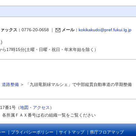
ファックス：
0776-20-0658
｜
メール：
kokikakudo@pref.fukui.lg.jp
ス
)
から17時15分(土曜・日曜・祝日・年末年始を除く）
＞
道路整備
＞
「九頭竜新緑マルシェ」で中部縦貫自動車道の早期整備
17番1号（
地図・アクセス
）
｜
各所属ＦＡＸ番号は右の組織一覧をご覧ください
シー
｜
プライバシーポリシー
｜
サイトマップ
｜
県庁フロアマップ