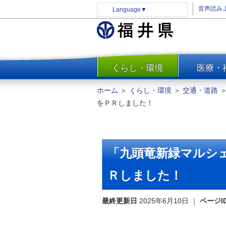
音声読み
Language
▼
くらし・環境
医療・
一覧
防災
ホーム
＞
くらし・環境
＞
交通・道路
安全安心
をＰＲしました！
消費・生活
水道・エネルギー
住まい・土地
「九頭竜新緑マルシ
環境問題・廃棄物対策・リサ
イクル
Ｒしました！
まちづくり
最終更新日
2025年6月10日
｜
ページI
交通・道路
河川・砂防・港湾