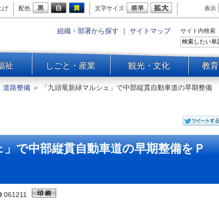
上げ
配色
文字サイズ
表示
組織・部署から探す
｜
サイトマップ
サイト内検索
福祉
しごと・産業
観光・文化
教育
＞
道路整備
＞
「九頭竜新緑マルシェ」で中部縦貫自動車道の早期整備
ェ」で中部縦貫自動車道の早期整備をＰ
D
061211