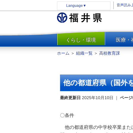
音声読み
Language
▼
くらし・環境
医療・
一覧
防災
ホーム
＞
組織一覧
＞
高校教育課
安全安心
消費・生活
水道・エネルギー
他の都道府県（国外
住まい・土地
環境問題・廃棄物対策・リサ
最終更新日
2025年10月10日
｜
ページ
イクル
まちづくり
〇条件
交通・道路
他の都道府県の中学校卒業または
河川・砂防・港湾