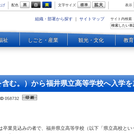
上げ
配色
文字サイズ
表示
組織・部署から探す
｜
サイトマップ
サイト内検索
福祉
しごと・産業
観光・文化
教育
を含む。）から福井県立高等学校へ入学を
ID
058732
卒業見込みの者で、福井県立高等学校（以下「県立高校とい