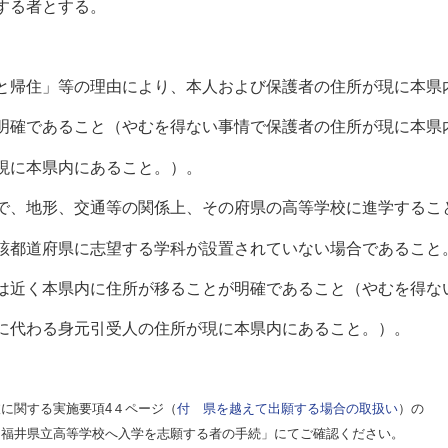
する者とする。
と帰住」等の理由により、本人および保護者の住所が現に本県
確であること（やむを得ない事情で保護者の住所が現に本県
現に本県内にあること。）。
で、地形、交通等の関係上、その府県の高等学校に進学するこ
該都道府県に志望する学科が設置されていない場合であること
近く本県内に住所が移ることが明確であること（やむを得な
代わる身元引受人の住所が現に本県内にあること。）。
に関する実施要項4４ページ（
付 県を越えて出願する場合の取扱い
）の
ら福井県立高等学校へ入学を志願する者の手続」にてご確認ください。