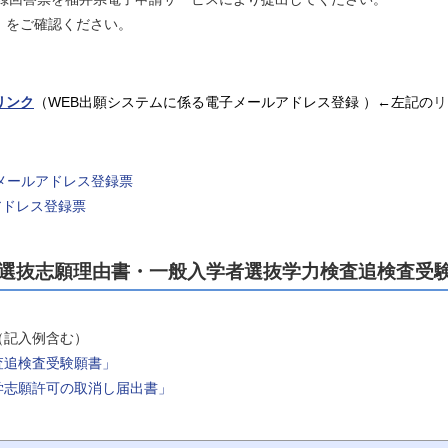
」
をご確認ください。
リンク
（WEB出願システムに係る電子メールアドレス登録 ）←左記の
リ
メールアドレス登録票
アドレス登録票
選抜志願理由書・一般入学者選抜学力検査追検査受
（記入例含む）
査追検査受験願書」
学志願許可の取消し届出書」