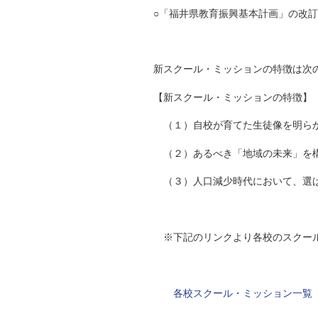
自然
○「福井県教育振興基本計画」の改訂
新スクール・ミッションの特徴は次
【新スクール・ミッションの特徴】
（１）自校が育てた生徒像を明ら
（２）あるべき「地域の未来」を構想
（３）人口減少時代において、選ば
※下記のリンクより各校のスクール
各校スクール・ミッション一覧