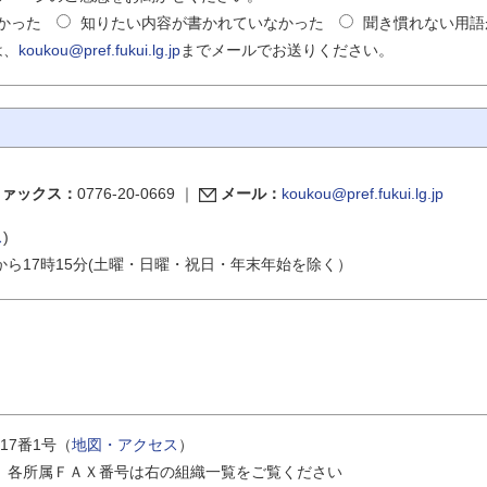
かった
知りたい内容が書かれていなかった
聞き慣れない用語
は、
koukou@pref.fukui.lg.jp
までメールでお送りください。
ファックス：
0776-20-0669
｜
メール：
koukou@pref.fukui.lg.jp
ス
)
から17時15分(土曜・日曜・祝日・年末年始を除く）
17番1号（
地図・アクセス
）
｜
各所属ＦＡＸ番号は右の組織一覧をご覧ください