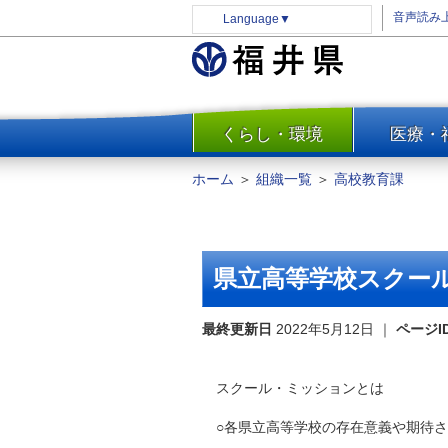
音声読み
Language
▼
くらし・環境
医療・
一覧
防災
ホーム
＞
組織一覧
＞
高校教育課
安全安心
消費・生活
水道・エネルギー
県立高等学校スクー
住まい・土地
環境問題・廃棄物対策・リサ
最終更新日
2022年5月12日
｜
ページI
イクル
まちづくり
スクール・ミッションとは
交通・道路
○各県立高等学校の存在意義や期待さ
河川・砂防・港湾