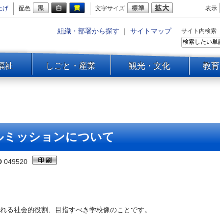
上げ
配色
文字サイズ
表示
組織・部署から探す
｜
サイトマップ
サイト内検索
福祉
しごと・産業
観光・文化
教育
ルミッションについて
D
049520
れる社会的役割、目指すべき学校像のことです。