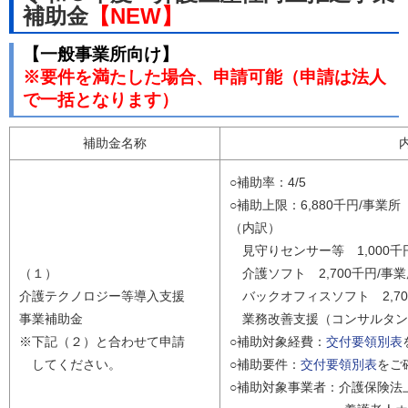
補助金
【NEW】
【一般事業所向け】
※要件を満たした場合、申請可能（申請は法人
で一括となります）
補助金名称
○補助率：4/5
○補助上限：6,880千円/事業
（内訳）
見守りセンサー等 1,000千
（１）
介護ソフト 2,700千円/事
介護テクノロジー等導入支援
バックオフィスソフト 2,70
事業補助金
業務改善支援（コンサルタント
※下記（２）と合わせて申請
○補助対象経費：
交付要領別表
してください。
○補助要件：
交付要領別表
をご
○補助対象事業者：介護保険法