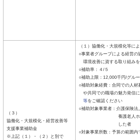
（１）協働化・大規模化等によ
○事業者グループによる経営の
環境改善に資する取り組みを
○補助率：４/５
○補助上限：12,000千円/グル
○補助対象経費：合同での人材
や共同での職場の魅力発信に
等
をご確認ください
○補助対象事業者：介護保険法
（３）
養護老人ホーム、軽
協働化・大規模化・経営改善等
した者
支援事業補助金
○対象事業所数：予算の範囲内
※上記（１）・（２）と別で