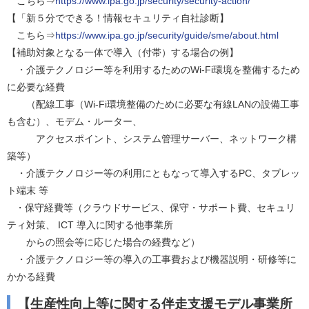
こちら⇒
https://www.ipa.go.jp/security/security-action/
【「新５分でできる！情報セキュリティ自社診断】
こちら⇒
https://www.ipa.go.jp/security/guide/sme/about.html
【補助対象となる一体で導入（付帯）する場合の例】
・介護テクノロジー等を利用するためのWi-Fi環境を整備するため
に必要な経費
（配線工事（Wi-Fi環境整備のために必要な有線LANの設備工事
も含む）、モデム・ルーター、
アクセスポイント、システム管理サーバー、ネットワーク構
築等）
・介護テクノロジー等の利用にともなって導入するPC、タブレッ
ト端末 等
・保守経費等（クラウドサービス、保守・サポート費、セキュリ
ティ対策、 ICT 導入に関する他事業所
からの照会等に応じた場合の経費など）
・介護テクノロジー等の導入の工事費および機器説明・研修等に
かかる経費
【生産性向上等に関する伴走支援モデル事業所