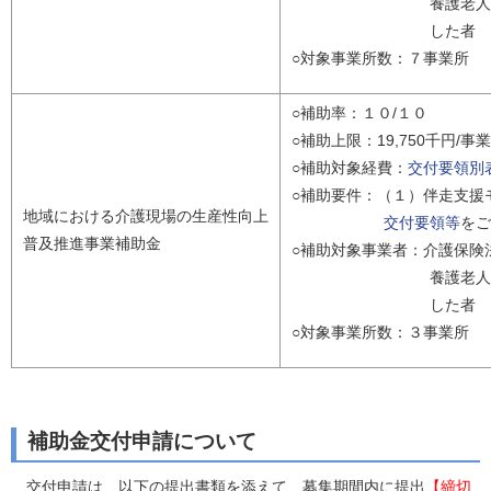
養護老人ホーム、軽
した者
○対象事業所数：７事業所
○補助率：１０/１０
○補助上限：19,750千円/事
○補助対象経費：
交付要領別
○補助要件：（１）伴走支援
地域における介護現場の生産性向上
交付要領等
をご
普及推進事業補助金
○補助対象事業者：介護保険
養護老人ホーム、軽
した者
○対象事業所数：３事業所
補助金交付申請について
交付申請は、以下の提出書類を添えて、募集期間内に提出
【締切