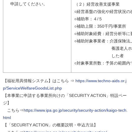
申請してください。
（２）経営改善支援事業
○経営基盤の強化や経営状況の
○補助率：４/５
○補助上限：350千円/事業所
○補助対象経費：経営分析等に
○補助対象事業者：介護保険法
養護老人ホーム、軽
した者
○対象事業所数：予算の範囲内
【福祉用具情報システム】はこちら ⇒
https://www.techno-aids.or.j
p/ServiceWelfareGoodsList.php
【本事業に申請する事業所向けの「SECURITY ACTION」特設ペー
ジ】
こちら⇒
https://www.ipa.go.jp/security/security-action/kaigo-tech.
html
【「SECURITY ACTION」の概要説明・申込方法】