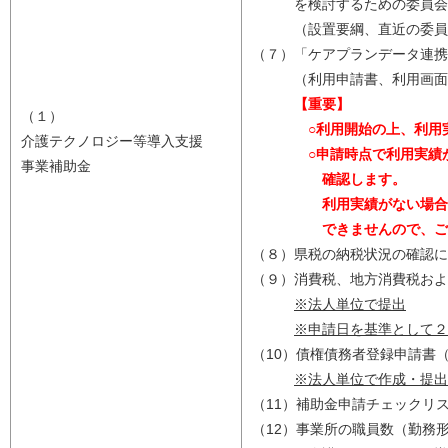
を検討するための委員会を
（設置要綱、直近の委員
（７）「ケアプランデータ連携
（利用申請書、利用画面写
【重要】
（１）
○利用開始の上、利用実績
介護テクノロジー等導入支援
○
申請時点で利用実績
事業補助金
確認します。
利用実績がない場合、要
できませんので、ご留
（８）県税の納税状況の確認に
（９）消費税、地方消費税およ
※法人単位で提出
※申請日を基準として２
（10）債権債務者登録申請書
※法人単位で作成・提出
（11）補助金申請チェックリ
（12）事業所の職員数（勤務