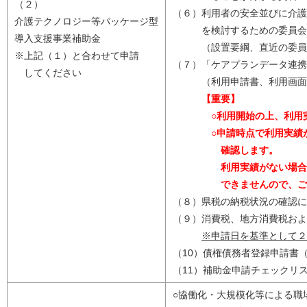
（２）
（６）利用者の安全並びに介護
介護テクノロジー等パッケージ型
を検討するための委員会を
導入支援事業補助金
（設置要綱、直近の委員
※上記（１）と合わせて申請
（７）「ケアプランデータ連携
してください
（利用申請書、利用画面写
【重要】
○利用開始の上、利用
○申請時点で利用実績がな
確認します。
利用実績がない場合、要
できませんので、ご留
（８）県税の納税状況の確認に
（９）消費税、地方消費税およ
※申請日を基準として２
（10）債権債務者登録申請書
（11）補助金申請チェックリ
○協働化・大規模化等による職