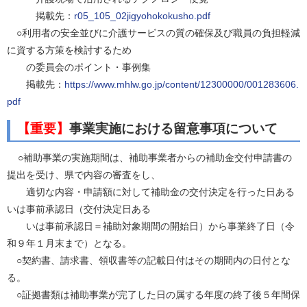
掲載先：
r05_105_02jigyohokokusho.pdf
○利用者の安全並びに介護サービスの質の確保及び職員の負担軽減
に資する方策を検討するため
の委員会のポイント・事例集
掲載先：
https://www.mhlw.go.jp/content/12300000/001283606.
pdf
【重要】
事業実施における留意事項について
○補助事業の実施期間は、補助事業者からの補助金交付申請書の
提出を受け、県で内容の審査をし、
適切な内容・申請額に対して補助金の交付決定を行った日ある
いは事前承認日（交付決定日ある
いは事前承認日＝補助対象期間の開始日）から事業終了日（令
和９年１月末まで）となる。
○契約書、請求書、領収書等の記載日付はその期間内の日付とな
る。
○証拠書類は補助事業が完了した日の属する年度の終了後５年間保