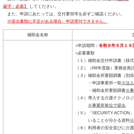
厳守・必着】
してください。
また、申請にあたっては、交付要領等を必ずご確認ください。
※提出書類に不足がある場合、申請受付できません。
補助金名称
○申請期間：
令和８年６月１９
○必要書類
（１）補助金交付申請書（様式
（２）（R8年度版）業務改善
（３）補助金所要額調書（別添
・申請事業所一覧
※法人
・補助金所要額調書
※事
（４）導入する介護テクノロジ
※事業所単位で提出
（５）「SECURITY ACT
いることが分かる資料
※
（６）利用者の安全並びに介護