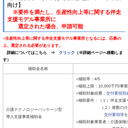
向け】
※要件を満たし、生産性向上等に関する伴走
支援モデル事業所に
選定された場合、申請可能
○生産性向上等に関する伴走支援モデル事業所となるには、応募の
上、選定される必要があります。
詳細についてはこちら ⇒
クリック
（※詳細ページへ移動しま
す）
補助金名称
○補助率：4/5
○補助上限：10,000千円/事
○補助対象経費：
交付要領別
○補助要件：（１）伴走支援
（２）複数の介護テク
介護テクノロジーパッケージ型
交付要領等
を
導入支援事業補助金
○補助対象事業者：介護保険