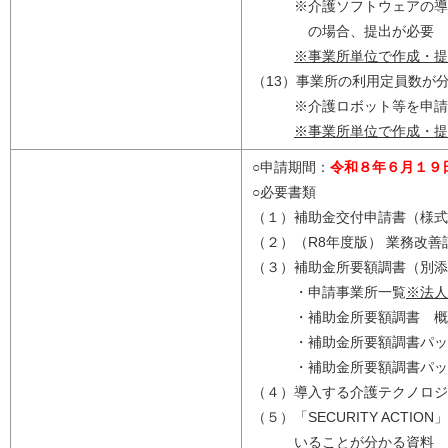
※介護ソフトウェアの導入
の場合、提出が必要
※事業所単位で作成・提
（13）事業所の利用定員数が
※介護ロボット等を申請す
※事業所単位で作成・提
○申請期間：
令和８年６月１９
○必要書類
（１）補助金交付申請書（様式
（２）（R8年度版） 業務改善
（３）補助金所要額調書（別添
・申請事業所一覧
※法人
・補助金所要額調書 概
・補助金所要額調書パッケ
・補助金所要額調書パッ
（４）導入する介護テクノロジ
（５）「SECURITY ACT
いることが分かる資料