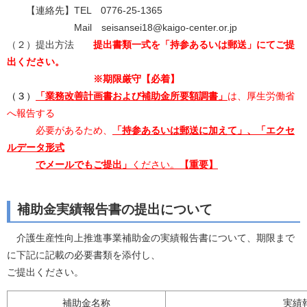
【連絡先】TEL 0776-25-1365
Mail seisansei18@kaigo-center.or.jp
（２）提出方法
提出書類一式を「持参あるいは郵送」にてご提
出ください。
※期限厳守【必着】
（３）
「業務改善計画書および補助金所要額調書」
は、厚生労働省
へ報告する
必要があるため、
「持参あるいは郵送に加えて」、「エクセ
ルデータ形式
でメールでもご提出」
ください。
【重要】
補助金実績報告書の提出について
介護生産性向上推進事業補助金の実績報告書について、期限まで
に下記に記載の必要書類を添付し、
ご提出ください。
補助金名称
実績