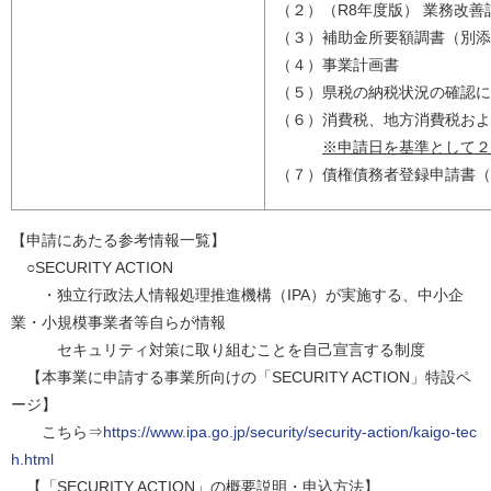
（２）（R8年度版） 業務改善
（３）補助金所要額調書（別添
（４）事業計画書
（５）県税の納税状況の確認に
（６）消費税、地方消費税およ
※申請日を基準として２
（７）債権債務者登録申請書（
【申請にあたる参考情報一覧】
○SECURITY ACTION
・独立行政法人情報処理推進機構（IPA）が実施する、中小企
業・小規模事業者等自らが情報
セキュリティ対策に取り組むことを自己宣言する制度
【本事業に申請する事業所向けの「SECURITY ACTION」特設ペ
ージ】
こちら⇒
https://www.ipa.go.jp/security/security-action/kaigo-tec
h.html
【「SECURITY ACTION」の概要説明・申込方法】