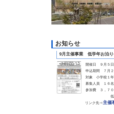
お知らせ
9月主催事業
低学年お泊り
開催日 ９月５日
申込期間 ７月２
対象 小学校１年
募集人員 １６名
参加費 ３，７０
低学年お泊り会
主催
リンク先⇒