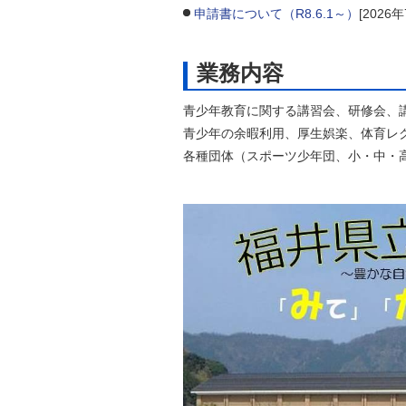
申請書について（R8.6.1～）
[2026
自然
業務内容
青少年教育に関する講習会、研修会、
青少年の余暇利用、厚生娯楽、体育レ
各種団体（スポーツ少年団、小・中・