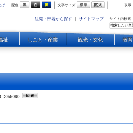
上げ
配色
文字サイズ
表示
組織・部署から探す
｜
サイトマップ
サイト内検索
福祉
しごと・産業
観光・文化
教育
D
D055090