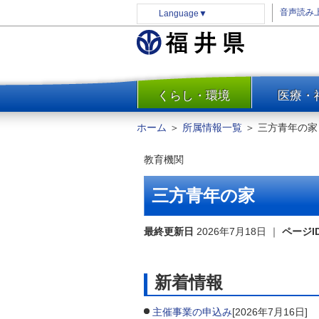
音声読み
Language
▼
くらし・環境
医療・
一覧
防災
ホーム
＞
所属情報一覧
＞
三方青年の家
安全安心
教育機関
消費・生活
水道・エネルギー
三方青年の家
住まい・土地
環境問題・廃棄物対策・リサ
最終更新日
2026年7月18日
｜
ページI
イクル
まちづくり
新着情報
交通・道路
河川・砂防・港湾
主催事業の申込み
[2026年7月16日]