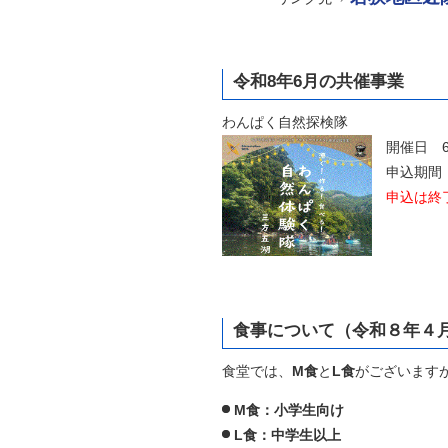
令和8年6月の共催事業
わんぱく自然探検隊
開催日 6
申込期間 6
申込は終
食事について（令和８年４
食堂では、
M食
と
L食
がございます
M食：小学生向け
L食：中学生以上