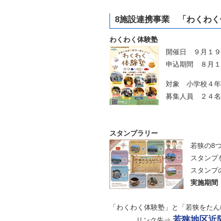
8施設連携事業
「わくわく
わくわく体験塾
開催日 ９月１９
申込期間 ８月１
対象 小学校４年
募集人員 ２４名
スタンプラリー
若狭の8つ
スタンプを
スタンプの
実施期間 2
「わくわく体験塾」と「若狭をたん
若狭地区近
リンク先⇒