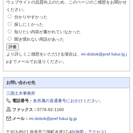
ウェブサイトの品質向上のため、このページのご感想をお聞かせ
ください。
分かりやすかった
探しにくかった
知りたい内容が書かれていなかった
聞き慣れない用語があった
より詳しくご感想をいただける場合は、
mi-dobok@pref.fukui.lg.j
p
までメールでお送りください。
お問い合わせ先
三国土木事務所
電話番号：
各所属の直通番号におかけください。
ファックス：
0776-82-1160
メール：
mi-dobok@pref.fukui.lg.jp
〒913-8511 坂井市三国町水居17-45(
地図・アクセス
)