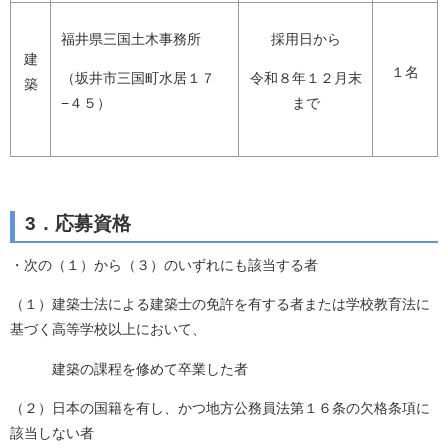
福井県三国土木事務所
採用日から
建
１名
（坂井市三国町水居１７
令和８年１２月末
築
−４５）
まで
3．応募資格
・次の（１）から（３）のいずれにも該当する者
（１）建築士法による建築士の免許を有する者または学校教育法に
基づく高等学校以上において、
建築の課程を修めて卒業した者
（２）日本の国籍を有し、かつ地方公務員法第１６条の欠格条項に
該当しない者