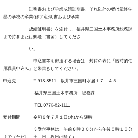
証明書および学業成績証明書、それ以外の者は最終学
歴の学校の卒業(修了)証明書および学業
成績証明書）を添付し、福井県三国土木事務所総務課
まで持参または郵送（書留）してくださ
い。
申込書等を郵送する場合は、封筒の表に「臨時的任
用職員申込み」と朱書きしてください。
申込先 〒913-8511 坂井市三国町水居１７－４５
福井県三国土木事務所 総務課
TEL 0776-82-1111
受付期間 令和８年７月１日(水)から随時
※受付事務は、午前８時３０分から午後５時１５分
まで（ただし、土、日、祝日は除く）