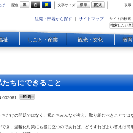
上げ
配色
文字サイズ
表示
組織・部署から探す
｜
サイトマップ
サイト内検索
福祉
しごと・産業
観光・文化
教育
私たちにできること
D
002061
たちだけの問題ではなく、私たちみんなが考え、取り組むべきことでは
ができ、温暖化対策にも役に立つのであれば、どうすればよい答えは簡