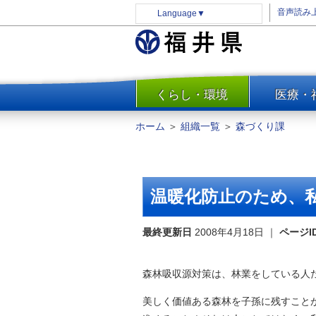
音声読み
Language
▼
くらし・環境
医療・
一覧
防災
ホーム
＞
組織一覧
＞
森づくり課
安全安心
消費・生活
水道・エネルギー
温暖化防止のため、
住まい・土地
環境問題・廃棄物対策・リサ
最終更新日
2008年4月18日
｜
ページI
イクル
まちづくり
森林吸収源対策は、林業をしている人
交通・道路
美しく価値ある森林を子孫に残すこと
河川・砂防・港湾