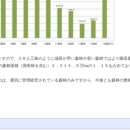
ますので、スギ人工林のように成長が早い森林や若い森林ではより吸収量
の森林面積（国有林を含む）２，５１４．６万haの１．１％を占めて
のは、適切に管理経営されている森林のみですから、今後とも森林の整