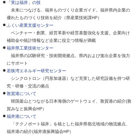
「実は福井」の技
未来につなげる、福井ものづくり企業ガイド。福井県内企業の
優れたものづくり技術を紹介（県産業技術課HP）
ふくい産業支援センター
ベンチャー・創業、経営革新や経営基盤強化を支援。企業向け
補助金や統計情報など企業に役立つ情報が満載
福井県工業技術センター
福井県の試験研究・技術開発拠点。県内および進出企業を強力
にサポート
若狭湾エネルギー研究センター
シンクロトロン（円形加速器）など充実した研究設備を持つ研
究・研修・交流の拠点
敦賀港について
韓国釜山とつながる日本海側のゲートウェイ、敦賀港の紹介(敦
賀みなと振興会HP）
福井港について
「テクノポート福井」を核とした福井県嶺北地域の物流拠点、
福井港の紹介(福井港振興協会HP）