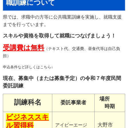
職訓練について
県では、求職中の方等に公共職業訓練を実施し、就職支援
までを行っています。
スキルや資格を取得して就職につなげましょう！
受講費は無料
テキスト代、交通費、昼食代等は自己負
（
担）
申込条件など詳しくはこちら↓
現在、募集中（または募集予定）の令和７年度民間
委託訓練
場所
訓練科名
委託事業者
時期
ビジネススキ
ル習得科
大野市
アイビーエージ