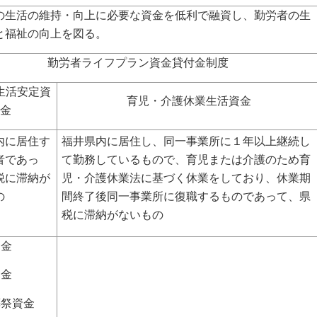
の生活の維持・向上に必要な資金を低利で融資し、勤労者の生
と福祉の向上を図る。
勤労者ライフプラン資金貸付金制度
生活安定資
育児・介護休業生活資金
金
内に居住す
福井県内に居住し、同一事業所に
１年以上継続し
者であっ
て勤務しているもので、育児または介護のため育
税に滞納が
児・介護休業法に基づく休業をしており、休業期
いもの
間終了後同一事業所に復職するものであって、県
税に滞納がないもの
資金
資金
葬祭資金