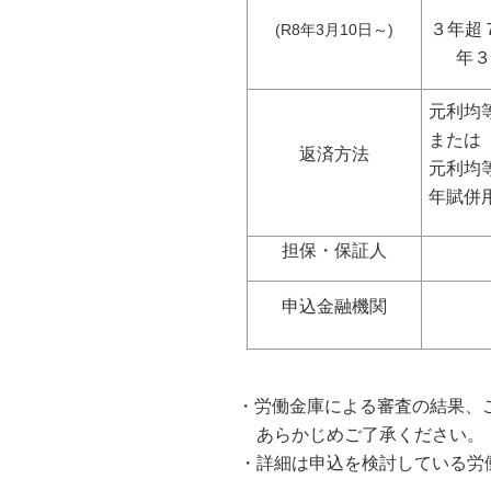
３年超
(R8年3月10日～)
年
元利均
または
返済方法
元利均
年賦併
担保・保証人
申込金融機関
・労働金庫による審査の結果、
あらかじめご了承ください。
・詳細は申込を検討している労