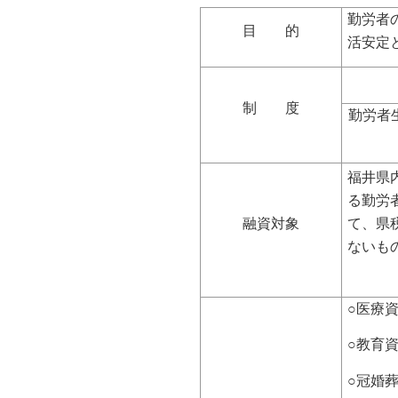
自然
勤労者
目 的
活安定
制 度
勤労者
福井県
る勤労
融資対象
て、県
な
○医療
○教育
○冠婚