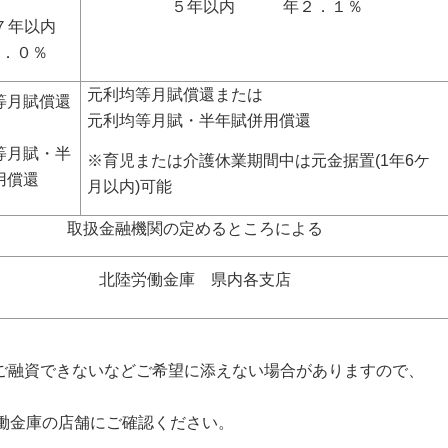
５年以内 年２．１％
７年以内
３．０％
元利均等月賦償還または
等月賦償還
元利均等月賦・半年賦併用償還
等月賦・半
※育児または介護休業期間中は元金据置
(1
年
6
ケ
用償還
月以内
)
可能
取扱金融機関の定めるところによる
北陸労働金庫 県内各支店
ご融資できないなどご希望に添えない場合がありますので、
働金庫の店舗にご確認ください。