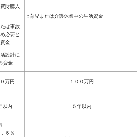
消費財購入
○育児または介護休業中の生活資金
または事故
ため必要と
た資金
生活設計に
る資金
００万円
１００万円
年以内
５年以内
年以内
２．６％