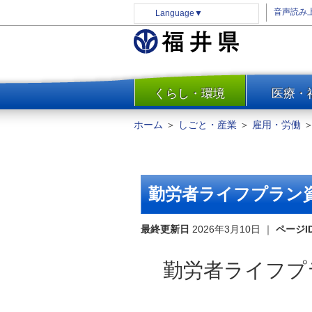
音声読み
Language
▼
くらし・環境
医療・
一覧
防災
ホーム
＞
しごと・産業
＞
雇用・労働
安全安心
消費・生活
水道・エネルギー
勤労者ライフプラン
住まい・土地
環境問題・廃棄物対策・リサ
最終更新日
2026年3月10日
｜
ページI
イクル
まちづくり
勤労者ライフプ
交通・道路
河川・砂防・港湾