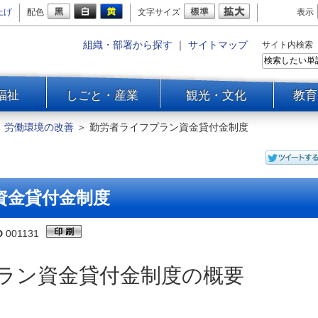
上げ
配色
文字サイズ
表示
組織・部署から探す
｜
サイトマップ
サイト内検索
福祉
しごと・産業
観光・文化
教育
＞
労働環境の改善
＞
勤労者ライフプラン資金貸付金制度
資金貸付金制度
D
001131
ラン資金貸付金制度の概要