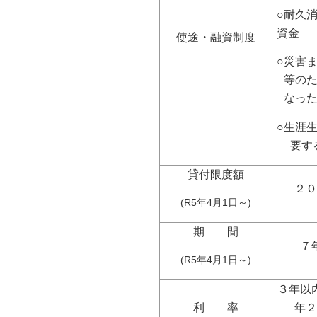
○耐久
資金
使途・融資制度
○災害
等の
なっ
○生涯
要す
貸付限度額
２
(R5年4月1日～)
期 間
７
(R5年4月1日～)
３
利 率
年