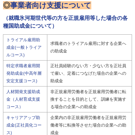
◎
事業者向け支援について
（就職氷河期世代等の方を正規雇用等した場合の各
種国助成金について）
トライアル雇用助
求職者のトライアル雇用に対する企業へ
成金(一般トライア
の助成金
ルコース)
特定求職者雇用開
正社員経験のない方・少ない方を正社員
発助成金(中高年層
で雇い、定着につなげた場合の企業への
安定支援コース)
助成金
人材開発支援助成
非正規雇用労働者を正規雇用労働者に転
金（人材育成支援
換することを目的として、訓練を実施す
コース）
る場合の企業への助成金
キャリアアップ助
企業内の非正規雇用労働者を正規雇用労
成金(正社員化コー
働者等に転換等させた場合の企業への助
ス)
成金