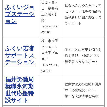
田２－８－
社会人のためのキャリア
ふくいジョ
１ 福井商
センター、仕事の悩み相
ブステーシ
工会議所1
談や新しい働き方探しま
ョン
階
でサポート
（0776-32-
4510）
福井市大手
２－４－２
ふくい若者
働くことに不安や悩みを
４大手ビル
サポートス
抱える15－49歳までの
８F
テーション
無業者の方をサポート
（0776-21-
0311）
福井労働局
福井労働局の就職氷河期
就職氷河期
世代応援特設サイト
世代応援特
様々な支援情報を掲載
設サイト