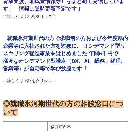
育成支援、助成金情報等）をまとめて発信していま
す！ 情報は随時更新予定です！
↑↑詳しくは上記をクリック↑↑
就職氷河期世代の⽅で求職者の⽅および今年度県内
企業等に⼊社された⽅を対象に、 オンデマンド型リ
スキリング促進事業をはじめました 年間5千円で
様々なオンデマンド型講座（DX、AI、総務、経理、
営業等）が⾃宅等で学び放題です︕
↑↑詳しくは上記をクリック↑↑
◎就職氷河期世代の方の相談窓口につ
いて
福井市西木