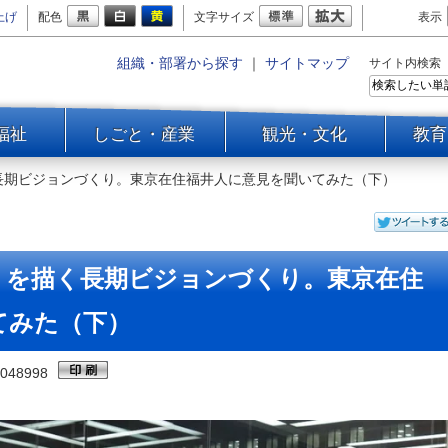
上げ
配色
文字サイズ
表示
組織・部署から探す
｜
サイトマップ
サイト内検索
福祉
しごと・産業
観光・文化
教育
長期ビジョンづくり。東京在住福井人に意見を聞いてみた（下）
」を描く長期ビジョンづくり。東京在住
てみた（下）
048998