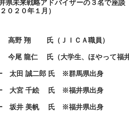
井県未来戦略アドバイザーの３名で座談
２０２０年１月）
者 高野 翔 氏（ＪＩＣＡ職員
 今尾 龍仁 氏（大学生、ほやって福
ー 太田 誠二郎 氏 ※群馬県出身
ザー 大宮 千絵 氏 ※福井県出身
ー 坂井 美帆 氏 ※福井県出身