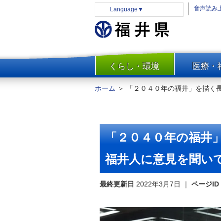
音声読み
Language
▼
くらし・環境
医療・
一覧
防災
ホーム
＞
「２０４０年の福井」を描く
安全安心
消費・生活
水道・エネルギー
「２０４０年の福井
住まい・土地
福井人に意見を聞い
環境問題・廃棄物対策・リサ
イクル
最終更新日
まちづくり
2022年3月7日
｜
ページID
交通・道路
河川・砂防・港湾