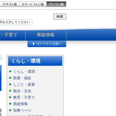
・子育て
県政情報
ガイドナビを開く
くらし・環境
くらし・環境
医療・福祉
しごと・産業
観光・文化
教育・子育て
県政情報
知事ページ