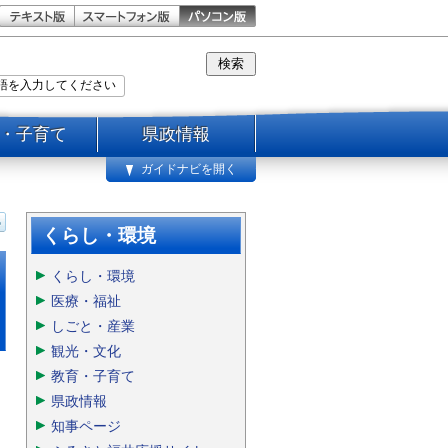
・子育て
県政情報
ガイドナビを開く
くらし・環境
くらし・環境
医療・福祉
しごと・産業
観光・文化
教育・子育て
県政情報
知事ページ