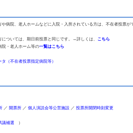
や病院、老人ホームなどに入院・入所されている方は、不在者投票が
については、期日前投票と同じです。→詳しくは、
こちら
病院・老人ホーム等の
一覧はこちら
ータ（不在者投票指定病院等）
所
／
開票所
／
個人演説会等公営施設
／
投票所開閉時刻変更
県議補選
）