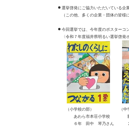
選挙啓発にご協力いただいている企
（この他、多くの企業・団体の皆様
今回選挙では、今年度のポスターコ
〈令和７年度福井県明るい選挙啓発
（小学校の部） （中学
あわら市本荘小学校 敦賀
６年 田中 琴乃さん 