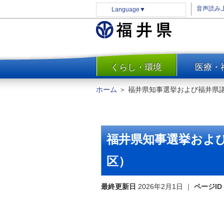
音声読み
Language
▼
くらし・環境
医療・
一覧
防災
ホーム
＞
福井県知事選挙および福井県
安全安心
消費・生活
水道・エネルギー
福井県知事選挙およ
住まい・土地
区）
環境問題・廃棄物対策・リサ
イクル
最終更新日
まちづくり
2026年2月1日
｜
ページID
交通・道路
河川・砂防・港湾