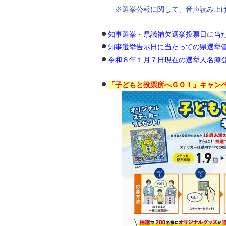
※選挙公報に関して、音声読み上
知事選挙・県議補欠選挙投票日に当
知事選挙告示日に当たっての県選挙
令和８年１月７日現在の選挙人名簿
「子どもと投票所へＧＯ！」キャン