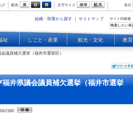
上げ
配色
文字サイズ
表示
組織・部署から探す
｜
サイトマップ
サイト内検索
福祉
しごと・産業
観光・文化
教育
議会議員補欠選挙（福井市選挙区）
び福井県議会議員補欠選挙（福井市選挙
062380