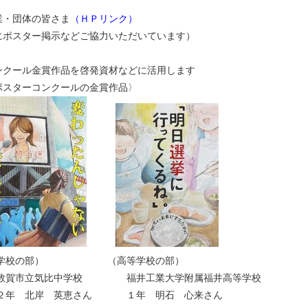
業・団体の皆さま
（ＨＰリンク）
にポスター掲示などご協力いただいています）
ンクール金賞作品を啓発資材などに活用します
ポスターコンクールの金賞作品〉
校の部） （高等学校の部）
市立気比中学校 福井工業大学附属福井高等学校
２年 北岸 英恵さん １年 明石 心来さん