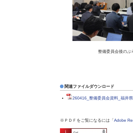
整備委員会後のぶら下が
関連ファイルダウンロード
260416_整備委員会資料_福井
※ＰＤＦをご覧になるには「
Adobe 