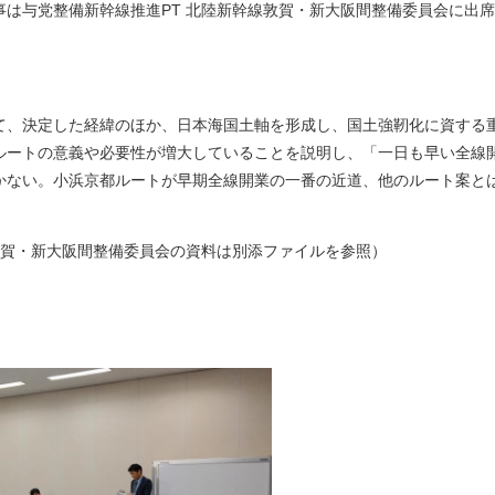
は与党整備新幹線推進PT 北陸新幹線敦賀・新大阪間整備委員会に出席
、決定した経緯のほか、日本海国土軸を形成し、国土強靭化に資する
ルートの意義や必要性が増大していることを説明し、「一日も早い全線
かない。小浜京都ルートが早期全線開業の一番の近道、他のルート案と
敦賀・新大阪間整備委員会の資料は別添ファイルを参照）