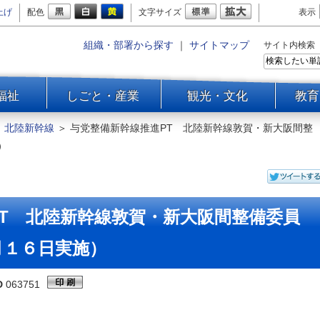
上げ
配色
文字サイズ
表示
組織・部署から探す
｜
サイトマップ
サイト内検索
福祉
しごと・産業
観光・文化
教育
＞
北陸新幹線
＞
与党整備新幹線推進PT 北陸新幹線敦賀・新大阪間整
）
T 北陸新幹線敦賀・新大阪間整備委員
月１６日実施）
D
063751