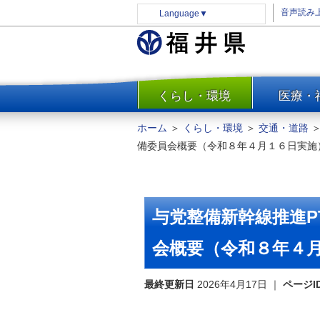
音声読み
Language
▼
くらし・環境
医療・
一覧
防災
ホーム
＞
くらし・環境
＞
交通・道路
安全安心
備委員会概要（令和８年４月１６日実施
消費・生活
水道・エネルギー
住まい・土地
与党整備新幹線推進P
環境問題・廃棄物対策・リサ
イクル
会概要（令和８年４
まちづくり
最終更新日
2026年4月17日
｜
ページI
交通・道路
河川・砂防・港湾