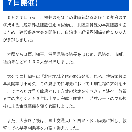
７日開催）
５月２７日（火）、福井県をはじめ北陸新幹線沿線１０都府県で
構成する北陸新幹線建設促進同盟会は、北陸新幹線の早期建設を図
るため、建設促進大会を開催し、自治体・経済界関係者約３００人
が参加しました。
本県からは西川知事、笹岡県議会議長をはじめ、県議会、市町、
経済界など約１３０人が出席しました。
大会で西川知事は「北陸地域全体の経済発展、観光、地域振興に
早期開業は不可欠。この夏までに与党において工期短縮の方針を出
し、できるだけ早く政府として方針の決定をすべき」と述べ、敦賀
までの少なくとも３年以上早い完成・開業と、若狭ルートのフル規
格による全線整備を強く要請しました。
また、大会終了後は、国土交通大臣や自民・公明両党に対し、敦
賀までの早期開業等を力強く訴えました。