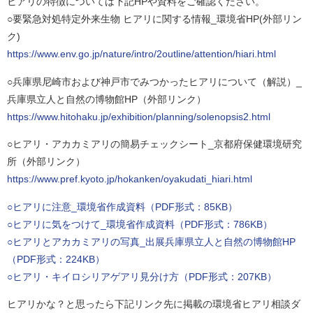
ヒアリの特徴については下記HPや資料をご確認ください。
○要緊急対処特定外来生物 ヒアリに関する情報_環境省HP(外部リン
ク)
https://www.env.go.jp/nature/intro/2outline/attention/hiari.html
○兵庫県尼崎市および神戸市でみつかったヒアリについて（解説）_
兵庫県立人と自然の博物館HP（外部リンク）
https://www.hitohaku.jp/exhibition/planning/solenopsis2.html
○ヒアリ・アカカミアリの簡易チェックシート_京都府保健環境研究
所（外部リンク）
https://www.pref.kyoto.jp/hokanken/oyakudati_hiari.html
○ヒアリに注意_環境省作成資料（PDF形式：85KB）
○ヒアリに気をつけて_環境省作成資料（PDF形式：786KB）
○ヒアリとアカカミアリの写真_出展兵庫県立人と自然の博物館HP
（PDF形式：224KB）
○ヒアリ・キイロシリアゲアリ見分け方（PDF形式：207KB）
ヒアリかな？と思ったら下記リンク先に掲載の環境省ヒアリ相談ダ