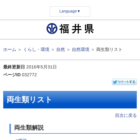
Language
▼
ホーム
＞
くらし・環境
＞
自然
＞
自然環境
＞
両生類リスト
最終更新日
2016年5月31日
ページID
032772
両生類リスト
目次に戻る
両生類解説