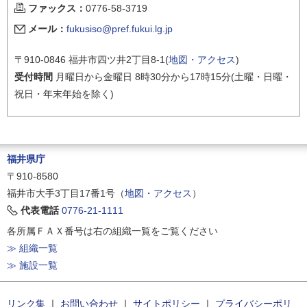
ファックス：
0776-58-3719
メール：
fukusiso@pref.fukui.lg.jp
〒910-0846 福井市四ツ井2丁目8-1(
地図・アクセス
)
受付時間
月曜日から金曜日 8時30分から17時15分(土曜・日曜・
祝日・年末年始を除く)
福井県庁
〒910-8580
福井市大手3丁目17番1号（
地図・アクセス
）
代表電話
0776-21-1111
各所属ＦＡＸ番号は右の組織一覧をご覧ください
≫ 組織一覧
≫ 施設一覧
リンク集
｜
お問い合わせ
｜
サイトポリシー
｜
プライバシーポリ