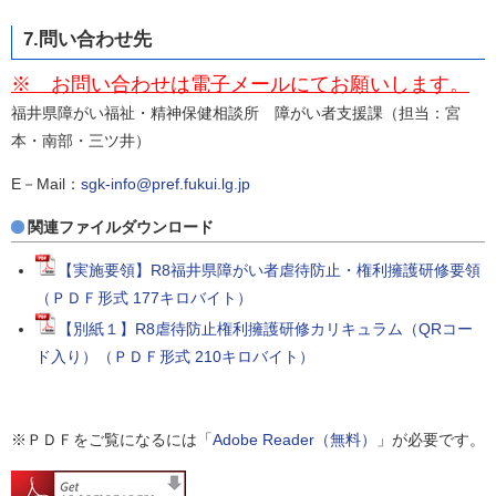
7.問い合わせ先
※ お問い合わせは電子メールにてお願いします。
福井県障がい福祉・精神保健相談所 障がい者支援課（担当：宮
本・南部・三ツ井）
E－Mail：
sgk-info@pref.fukui.lg.jp
関連ファイルダウンロード
【実施要領】R8福井県障がい者虐待防止・権利擁護研修要領
（ＰＤＦ形式 177キロバイト）
【別紙１】R8虐待防止権利擁護研修カリキュラム（QRコー
ド入り）（ＰＤＦ形式 210キロバイト）
※ＰＤＦをご覧になるには「
Adobe Reader（無料）
」が必要です。