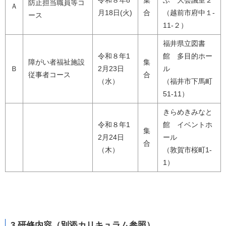
防止担当職員等コ
Ａ
月18日(火)
合
（越前市府中１-
ース
11-２）
福井県立図書
令和８年1
館 多目的ホー
障がい者福祉施設
集
Ｂ
2月23日
ル
従事者コース
合
（水）
（福井市下馬町
51-11）
きらめきみなと
令和８年1
館 イベントホ
集
2月24日
ール
合
（木）
（敦賀市桜町1-
1）
3.研修内容（別添カリキュラム参照）