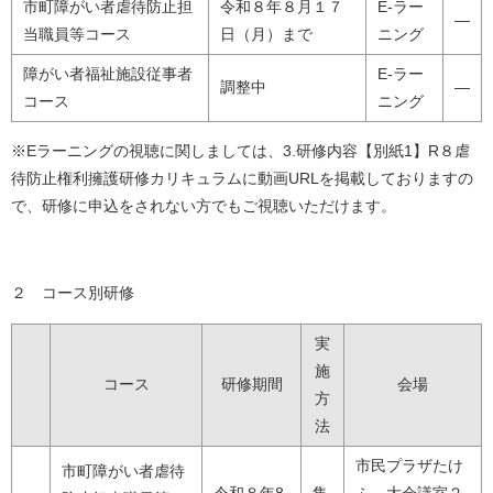
市町障がい者虐待防止担
令和８年８月１７
E-ラー
―
当職員等コース
日（月）まで
ニング
障がい者福祉施設従事者
E-ラー
調整中
―
コース
ニング
※Eラーニングの視聴に関しましては、3.研修内容【別紙1】R８虐
待防止権利擁護研修カリキュラムに動画URLを掲載しておりますの
で、研修に申込をされない方でもご視聴いただけます。
２ コース別研修
実
施
コース
研修期間
会場
方
法
市民プラザたけ
市町障がい者虐待
令和８年8
集
ふ 大会議室２