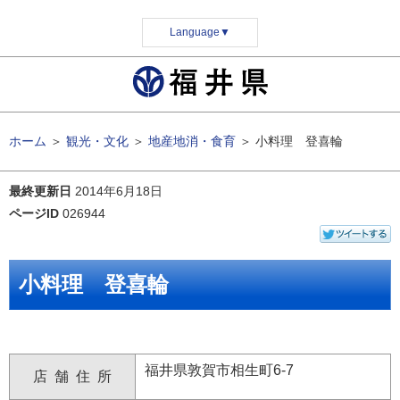
Language
▼
ホーム
＞
観光・文化
＞
地産地消・食育
＞
小料理 登喜輪
最終更新日
2014年6月18日
ページID
026944
小料理 登喜輪
福井県敦賀市相生町6-7
店 舗 住 所