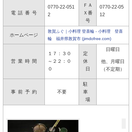
ＦＡ
0770-22-051
0770-22-05
電 話 番 号
Ｘ番
2
12
号
敦賀ふぐ｜小料理 登喜輪 - 小料理 登喜
ホームページ
輪 福井県敦賀市 (jimdofree.com)
日曜日
１７：３０
定
営 業 時 間
～２２：０
休
他、月曜日
０
日
（不定期）
駐
事 前 予 約
不要
車
場