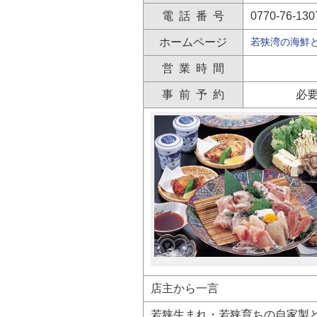
自然
電 話 番 号
0770-76-130
ホームページ
若狭湾の海鮮と自
営 業 時 間
事 前 予 約
必
店主から一言
若狭生まれ・若狭育ちの自家製