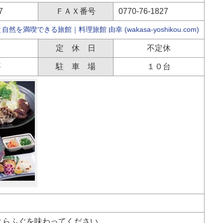
7
ＦＡＸ番号
0770-76-1827
然を満喫できる旅館｜料理旅館 由幸 (wakasa-yoshikou.com)
定 休 日
不定休
要
駐 車 場
１０台
とらふぐを味わってください。