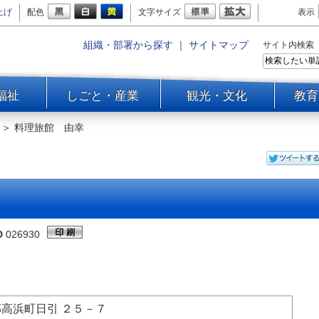
上げ
配色
文字サイズ
表示
組織・部署から探す
｜
サイトマップ
サイト内検索
福祉
しごと・産業
観光・文化
教育
＞
料理旅館 由幸
D
026930
郡高浜町日引 ２５－７