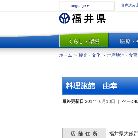
音声読み
Language
▼
くらし・環境
医療・
一覧
防災
ホーム
＞
観光・文化
＞
地産地消・食育
安全安心
消費・生活
水道・エネルギー
料理旅館 由幸
住まい・土地
環境問題・廃棄物対策・リサ
最終更新日
2014年6月18日
｜
ページI
イクル
まちづくり
交通・道路
店 舗 住 所
福井県大飯
河川・砂防・港湾