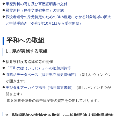
軍歴資料の写し及び軍歴証明書の交付
慰霊巡拝（厚生労働省主催）の実施
戦没者遺骨の身元特定のためのDNA鑑定にかかる対象地域の拡大
と申請手続き（令和3年10月1日から受付開始）
平和への取組
1．県が実施する取組
福井県戦没者追悼式等の開催
「平和の礎（いしじ）」への追加刻銘等
収蔵品データベース（福井県立歴史博物館）
（新しいウィンドウ
が開きます）
デジタルアーカイブ福井（福井県文書館）
（新しいウィンドウが
開きます）
砲兵連隊分隊長の戦中日記等の資料を公開しております。
2．関係団体が実施する取組（一般財団法人福井県遺族