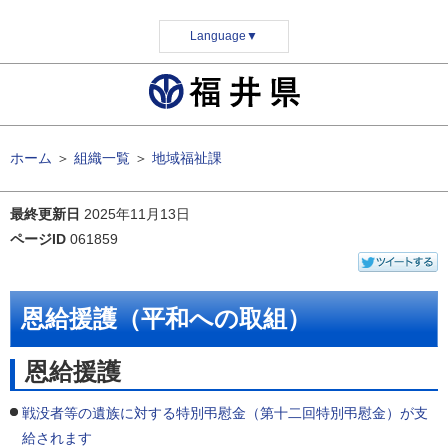
Language
▼
ホーム
＞
組織一覧
＞
地域福祉課
最終更新日
2025年11月13日
ページID
061859
恩給援護（平和への取組）
恩給援護
戦没者等の遺族に対する特別弔慰金（第十二回特別弔慰金）が支
給されます