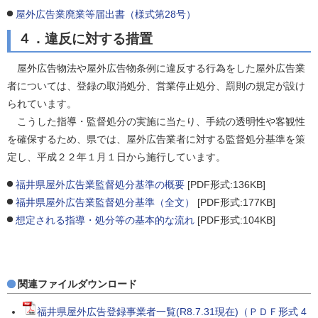
屋外広告業廃業等届出書（様式第28号）
４．違反に対する措置
屋外広告物法や屋外広告物条例に違反する行為をした屋外広告業
者については、登録の取消処分、営業停止処分、罰則の規定が設け
られています。
こうした指導・監督処分の実施に当たり、手続の透明性や客観性
を確保するため、県では、屋外広告業者に対する監督処分基準を策
定し、平成２２年１月１日から施行しています。
福井県屋外広告業監督処分基準の概要
[PDF形式:136KB]
福井県屋外広告業監督処分基準（全文）
[PDF形式:177KB]
想定される指導・処分等の基本的な流れ
[PDF形式:104KB]
関連ファイルダウンロード
福井県屋外広告登録事業者一覧(R8.7.31現在)（ＰＤＦ形式 4