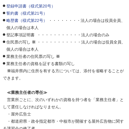
登録申請書（様式第20号）
誓約書（様式第21号）
略歴書（様式第22号）
・・・・・・・・法人の場合は役員全員、
個人の場合は本人
登記事項証明書 ・・・・・・・・・・・法人の場合のみ
住民票の写し
※
・・・・・・・・・・・法人の場合は役員全員、
個人の場合は本人
業務主任者の住民票の写し
※
業務主任者の資格を証する書類の写し
※
福井県内に住所を有する方については、添付を省略することが
できます。
≪業務主任者の専任≫
営業所ごとに、次のいずれかの資格を持つ者を「業務主任者」と
して選任しなければなりません。
・屋外広告士
・都道府県・政令指定都市・中核市が開催する屋外広告物に関す
る講習会の修了者