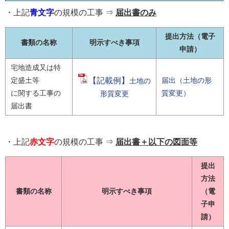
・上記
青文字
の規模の工事 ⇒
届出書のみ
提出方法（電子
書類の名称
明示すべき事項
申請）
宅地造成又は特
定盛土等
【記載例】
届出（土地の形
土地の
に関する工事の
質変更）
形質変更
届出書
・上記
赤文字
の規模の工事 ⇒
届出書＋以下の図面等
提出
方法
書類の名称
明示すべき事項
（電
子申
請）