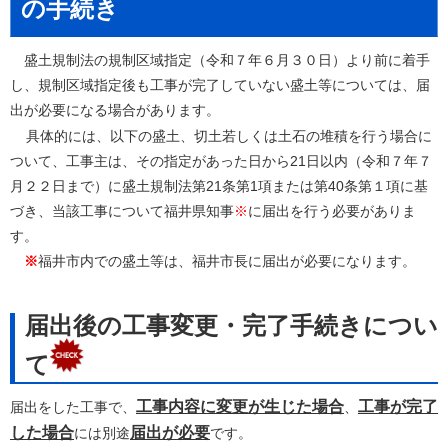
の手続き
盛土規制法の規制区域指定（令和７年６月３０日）より前に着手
し、規制区域指定後も工事が完了していない盛土等については、届
出が必要になる場合があります。
具体的には、以下の盛土、切土若しくは土石の堆積を行う場合に
ついて、工事主は、その指定があった日から21日以内（令和７年７
月２２日まで）に盛土規制法第21条第1項または第40条第１項に基
づき、当該工事について福井県知事
※
に届出を行う必要がありま
す。
※
福井市内での盛土等は、福井市長に届出が必要になります。
届出後の工事変更・完了手続きについ
て
工事内容に変更が生じた場合
工事が完了
届出をした工事で、
、
した場合
届出が必要
には別途
です。