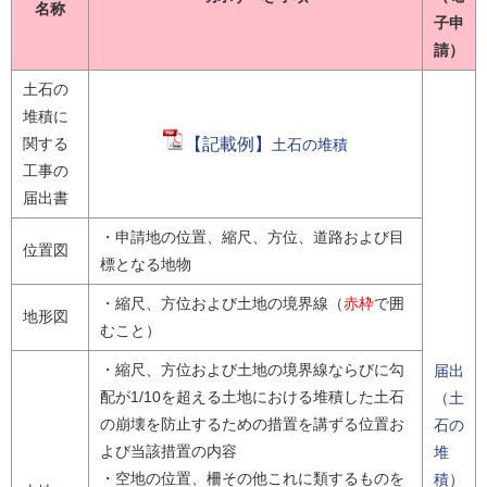
名称
子申
請）
土石の
堆積に
関する
【記載例】
土石の堆積
工事の
届出書
・申請地の位置、縮尺、方位、道路および目
位置図
標となる地物
・縮尺、方位および土地の境界線（
赤枠
で囲
地形図
むこと）
・縮尺、方位および土地の境界線ならびに勾
届出
配が1/10を超える土地における堆積した土石
（土
の崩壊を防止するための措置を講ずる位置お
石の
よび当該措置の内容
堆
・空地の位置、柵その他これに類するものを
積
）