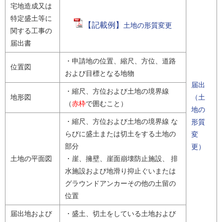
宅地造成又は
特定盛土等に
【記載例】
土地の形質変更
関する工事の
届出書
・申請地の位置、縮尺、方位、道路
位置図
および目標となる地物
届出
・縮尺、方位および土地の境界線
地形図
（土
（
赤枠
で囲むこと）
地の
・縮尺、方位および土地の境界線 な
形質
らびに盛土または切土をする土地の
変
部分
更）
土地の平面図
・崖、擁壁、崖面崩壊防止施設、 排
水施設および地滑り抑止ぐいまたは
グラウンドアンカーその他の土留の
位置
届出地および
・盛土、切土をしている土地および