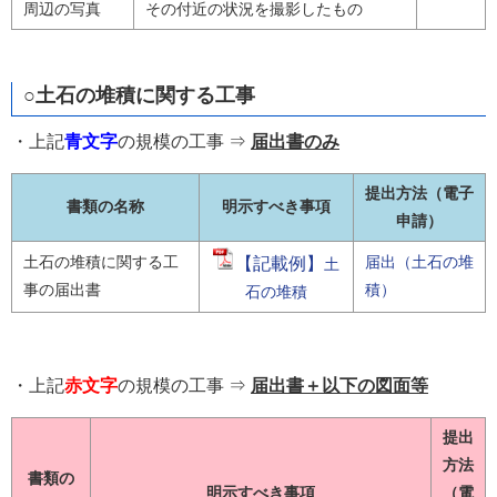
周辺の写真
その付近の状況を撮影したもの
○土石の堆積に関する工事
・上記
青文字
の規模の工事 ⇒
届出書のみ
提出方法（電子
書類の名称
明示すべき事項
申請）
土石の堆積に関する工
届出（土石の堆
【記載例】
土
事の届出書
積）
石の堆積
・上記
赤文字
の規模の工事 ⇒
届出書＋以下の図面等
提出
方法
書類の
明示すべき事項
（電