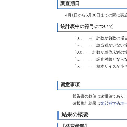
調査期日
4月1日から6月30日までの間に実
統計表中の符号について
「▲」 → 計数が負数の場
「－」 → 該当者がいない
「0.0」 → 計数が単位未満の
「…」 → 調査対象とならな
「Ｘ」 → 標本サイズが小さ
留意事項
報告書の数値は速報値であり、
確報集計結果は
文部科学省ホ
結果の概要
【発育状態】