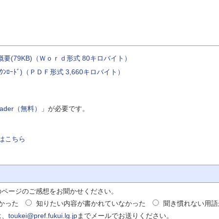
要(79KB)（Ｗｏｒｄ形式 80キロバイト）
ﾝﾛｰﾄﾞ)（ＰＤＦ形式 3,660キロバイト）
Reader（無料）
」が必要です。
はこちら
のページのご感想をお聞かせください。
かった
知りたい内容が書かれていなかった
聞き慣れない用語
は、
toukei@pref.fukui.lg.jp
までメールでお送りください。