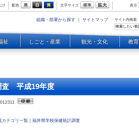
上げ
配色
文字サイズ
表示
組織・部署から探す
｜
サイトマップ
サイト内検索
福祉
しごと・産業
観光・文化
教育
査 平成19年度
012311
流カテゴリ一覧
｜
福井県学校保健統計調査