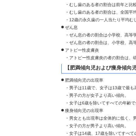
・むし歯のある者の割合は前年と比
・むし歯のある者の割合は、全国平
・12歳の永久歯の一人当たり平均む
ぜん息
・ぜん息の者の割合は小学校、高等
・ぜん息の者の割合は、小学校、高
アトピー性皮膚炎
・アトピー性皮膚炎の者の割合は、
【肥満傾向児および痩身傾向
肥満傾向児の出現率
・男子は11歳で、女子は13歳で最も
・男子の方が女子より高い傾向。
・女子は6歳を除いてすべての年齢
痩身傾向児の出現率
・男女とも出現率は全体的に低く、男
・女子の方が男子より高い傾向。
・女子は14歳、17歳を除いてすべ