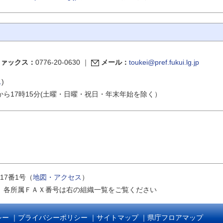
ファックス：
0776-20-0630
｜
メール：
toukei@pref.fukui.lg.jp
ス
)
から17時15分(土曜・日曜・祝日・年末年始を除く）
17番1号（
地図・アクセス
）
｜
各所属ＦＡＸ番号は右の組織一覧をご覧ください
シー
｜
プライバシーポリシー
｜
サイトマップ
｜
県庁フロアマップ