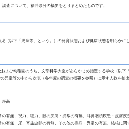
統計調査について、福井県分の概要をとりまとめたものです。
幼児（以下「児童等」という。）の発育状態および健康状態を明らかに
校および幼稚園のうち、文部科学大臣があらかじめ指定する学校（以下
までの児童等の中から次表（各年度の調査の概要を参照）に示す人数を抽
、座高
常の有無、視力、聴力、眼の疾病・異常の有無、耳鼻咽頭疾患・皮膚疾
常の有無、尿、寄生虫卵の有無、その他の疾病・異常の有無、結核に関