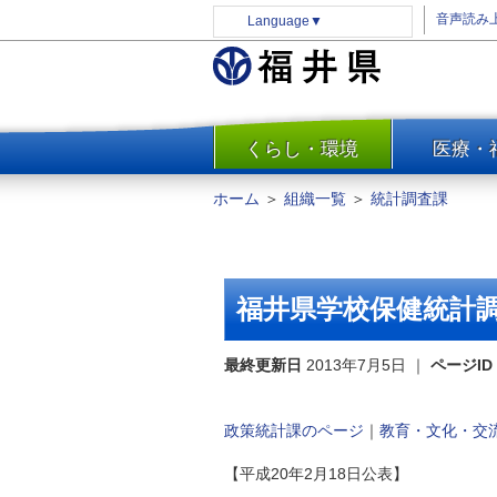
音声読み
Language
▼
くらし・環境
医療・
一覧
防災
ホーム
＞
組織一覧
＞
統計調査課
安全安心
消費・生活
水道・エネルギー
福井県学校保健統計調
住まい・土地
環境問題・廃棄物対策・リサ
最終更新日
2013年7月5日
｜
ページID
イクル
まちづくり
政策統計課のページ
｜
教育・文化・交
交通・道路
【平成20年2月18日公表】
河川・砂防・港湾