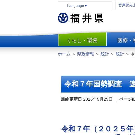
音声読み
Language
▼
くらし・環境
医療・
一覧
防災
ホーム
＞
県政情報
＞
統計
＞
統計
＞
令
安全安心
消費・生活
水道・エネルギー
令和７年国勢調査 
住まい・土地
環境問題・廃棄物対策・リサ
最終更新日
2026年5月29日
｜
ページI
イクル
まちづくり
交通・道路
令和７年（２０２５年
河川・砂防・港湾