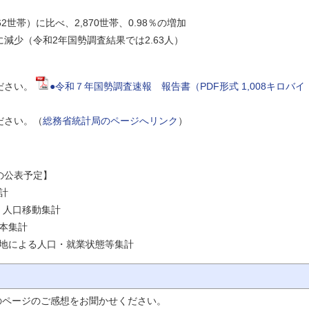
帯）に比べ、2,870世帯、0.98％の増加
減少（令和2年国勢調査結果では2.63人）
ださい。
●令和７年国勢調査速報 報告書（PDF形式 1,008キロバイ
ださい。（
総務省統計局のページへリンク
）
の公表予定】
計
 人口移動集計
本集計
よる人口・就業状態等集計
のページのご感想をお聞かせください。