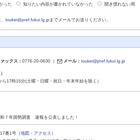
かった
知りたい内容が書かれていなかった
聞き慣れない用
は、
toukei@pref.fukui.lg.jp
までメールでお送りください。
ファックス：
0776-20-0630
｜
メール：
toukei@pref.fukui.lg.jp
ス
)
から17時15分(土曜・日曜・祝日・年末年始を除く）
和７年国勢調査 速報を公表しました！
17番1号（
地図・アクセス
）