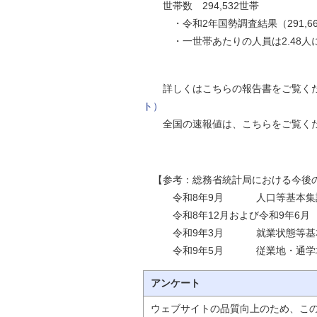
世帯数 294,532世帯
・令和2年国勢調査結果（291,662世
・一世帯あたりの人員は2.48人に
詳しくはこちらの報告書をご覧く
ト）
全国の速報値は、こちらをご覧く
【参考：総務省統計局における今後
令和8年9月 人口等基本集
令和8年12月および令和9年6月
令和9年3月 就業状態等基
令和9年5月 従業地・通学地に
アンケート
ウェブサイトの品質向上のため、こ