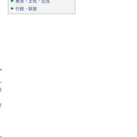
教育・文化・交流
行政・財政
実
行