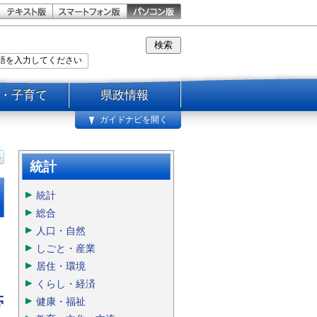
・子育て
県政情報
ガイドナビを開く
統計
統計
総合
人口・自然
しごと・産業
居住・環境
くらし・経済
帯
健康・福祉