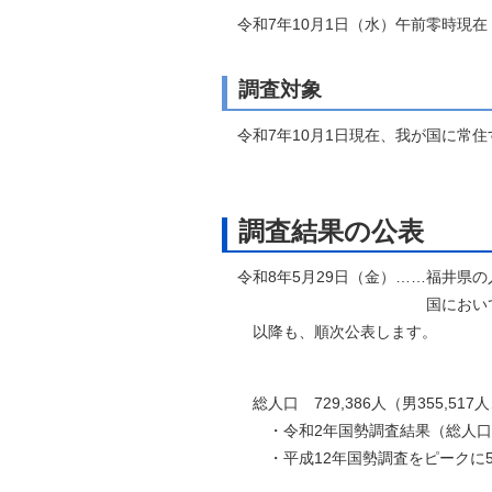
令和7年10月1日（水）午前零時現在
調査対象
令和7年10月1日現在、我が国に常
調査結果の公表
令和8年5月29日（金）……福井県
国において「令和７年国勢
以降も、順次公表します。
総人口 729,386人（男355,517人、
・令和2年国勢調査結果（総人口766,8
・平成12年国勢調査をピークに5