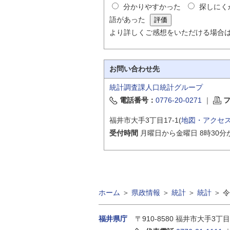
分かりやすかった
探しにく
語があった
より詳しくご感想をいただける場合
お問い合わせ先
統計調査課人口統計グループ
電話番号：
0776-20-0271
｜
福井市大手3丁目17-1(
地図・アクセ
受付時間
月曜日から金曜日 8時30分
ホーム
＞
県政情報
＞
統計
＞
統計
＞
令
福井県庁
〒910-8580
福井市大手3丁目