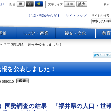
上げ
配色
文字サイズ
表示
組織・部署から探す
｜
サイトマップ
サイト内検索
福祉
しごと・産業
観光・文化
教育
和７年国勢調査 速報を公表しました！
速報を公表しました！
D
059310
）国勢調査の結果 「福井県の人口・世