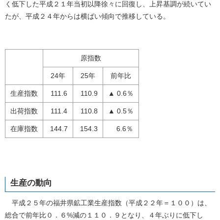
く低下した平成２１年当初以降徐々に回復し、上昇基調が続いてい
たが、平成２４年からは横ばい傾向で推移している。
原指数
24年
25年
前年比
生産指数
111.6
110.9
▲ 0.6％
出荷指数
111.4
110.8
▲ 0.5％
在庫指数
144.7
154.3
6.6％
生産の動向
平成２５年の福井県鉱工業生産指数（平成２２年＝１００）は、
総合で前年比０．６%減の１１０．９となり、４年ぶりに低下し