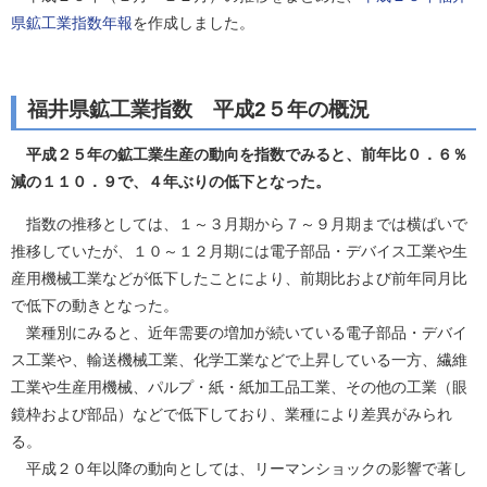
県鉱工業指数年報
を作成しました。
福井県鉱工業指数 平成2５年の概況
平成２５年の鉱工業生産の動向を指数でみると、前年比０．６％
減の１１０．９で、４年ぶりの低下となった。
指数の推移としては、１～３月期から７～９月期までは横ばいで
推移していたが、１０～１２月期には電子部品・デバイス工業や生
産用機械工業などが低下したことにより、前期比および前年同月比
で低下の動きとなった。
業種別にみると、近年需要の増加が続いている電子部品・デバイ
ス工業や、輸送機械工業、化学工業などで上昇している一方、繊維
工業や生産用機械、パルプ・紙・紙加工品工業、その他の工業（眼
鏡枠および部品）などで低下しており、業種により差異がみられ
る。
平成２０年以降の動向としては、リーマンショックの影響で著し