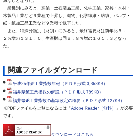
減なしとなった。
業種別にみると、窯業・土石製品工業、化学工業、家具・木材・
木製品工業など９業種で上昇し、織物、化学繊維・紡績、パルプ・
紙・紙加工品工業など９業種で低下した。
また、特殊分類別（財別）にみると、最終需要財は前年比６．
２％増の１３１．０、生産財は同６．８％増の１６１．３となっ
た。
関連ファイルダウンロード
平成25年鉱工業指数年報（ＰＤＦ形式 3,853KB）
福井県鉱工業指数の解説（ＰＤＦ形式 789KB）
福井県鉱工業指数の基準改定の概要（ＰＤＦ形式 127KB）
※PDFファイルをご覧になるには「
Adobe Reader（無料）
」が必要
です。
ダウンロードはこちら