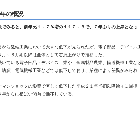
6年の概況
数でみると、前年比１．７％増の１１２．８で、２年ぶりの上昇となっ
から繊維工業において大きな低下が見られたが、電子部品・デバイス
４月～６月期以降は全体として右肩上がりで推移した。
いている電子部品・デバイス工業や、金属製品農業、輸送機械工業な
・紡績、電気機械工業などでは低下しており、業種により差異がみられ
マンショックの影響で著しく低下した平成２１年当初以降徐々に回復
４年からは横ばい傾向で推移している。