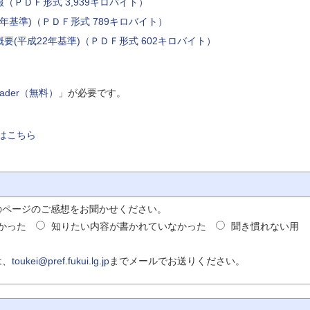
ＰＤＦ形式 3,939キロバイト）
年基準)（ＰＤＦ形式 789キロバイト）
(平成22年基準)（ＰＤＦ形式 602キロバイト）
Reader（無料）
」が必要です。
はこちら
のページのご感想をお聞かせください。
かった
知りたい内容が書かれていなかった
聞き慣れない用
は、
toukei@pref.fukui.lg.jp
までメールでお送りください。