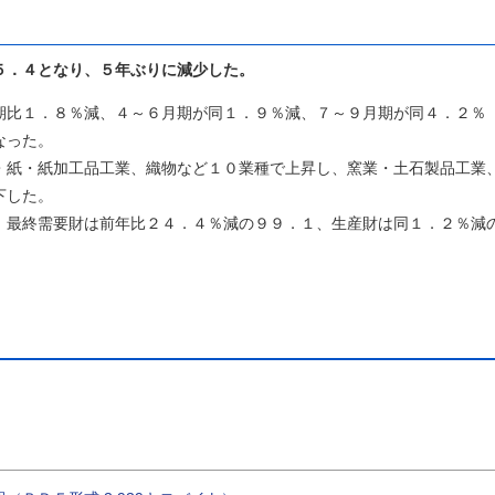
５．４となり、５年ぶりに減少した。
比１．８％減、４～６月期が同１．９％減、７～９月期が同４．２％
なった。
紙・紙加工品工業、織物など１０業種で上昇し、窯業・土石製品工業
下した。
最終需要財は前年比２４．４％減の９９．１、生産財は同１．２％減