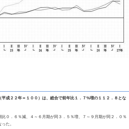
（平成２２年＝１００）は、総合で前年比１．７%増の１１２．８とな
比０．６％減、４～６月期が同３．５％増、７～９月期が同２．０％
なった。