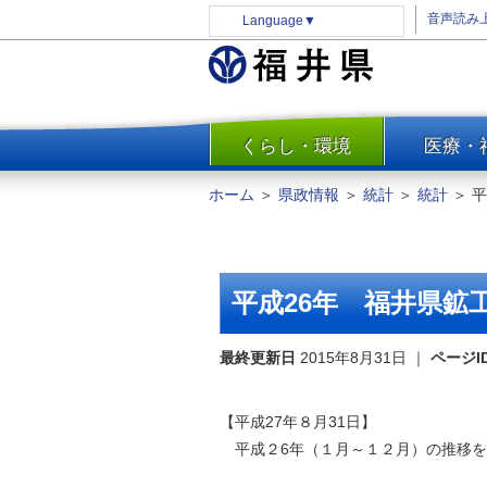
音声読み
Language
▼
くらし・環境
医療・
一覧
防災
ホーム
＞
県政情報
＞
統計
＞
統計
＞
平
安全安心
消費・生活
水道・エネルギー
平成26年 福井県鉱
住まい・土地
環境問題・廃棄物対策・リサ
最終更新日
2015年8月31日
｜
ページI
イクル
まちづくり
【平成27年８月31日】
交通・道路
平成２6年（１月～１２月）の推移を
河川・砂防・港湾