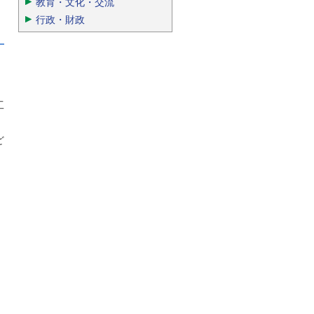
教育・文化・交流
行政・財政
工
ど