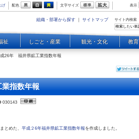
上げ
配色
文字サイズ
表示
組織・部署から探す
｜
サイトマップ
サイト内検索
福祉
しごと・産業
観光・文化
教育
成26年 福井県鉱工業指数年報
工業指数年報
D
030143
まとめた、
平成２6年福井県鉱工業指数年報
を作成しました。