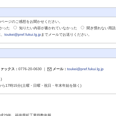
のページのご感想をお聞かせください。
かった
知りたい内容が書かれていなかった
聞き慣れない用語
は、
toukei@pref.fukui.lg.jp
までメールでお送りください。
ファックス：
0776-20-0630
｜
メール：
toukei@pref.fukui.lg.jp
ス
)
から17時15分(土曜・日曜・祝日・年末年始を除く)
成29年 福井県鉱工業指数年報