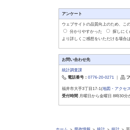
アンケート
ウェブサイトの品質向上のため、こ
分かりやすかった
探しにく
より詳しくご感想をいただける場合
お問い合わせ先
統計調査課
電話番号：
0776-20-0271
｜
福井市大手3丁目17-1(
地図・アクセ
受付時間
月曜日から金曜日 8時30分
ホーム
＞
県政情報
＞
統計
＞
統計
＞
平