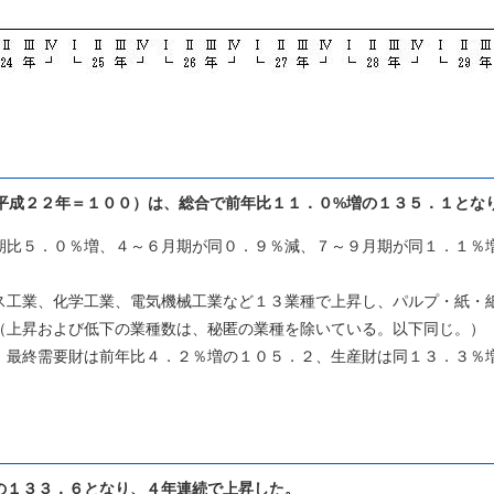
（平成２２年＝１００）は、総合で前年比１１．０%増の１３５．１とな
比５．０％増、４～６月期が同０．９％減、７～９月期が同１．１％
工業、化学工業、電気機械工業など１３業種で上昇し、パルプ・紙・
（上昇および低下の業種数は、秘匿の業種を除いている。以下同じ。）
最終需要財は前年比４．２％増の１０５．２、生産財は同１３．３％
の１３３．６
となり、４年連続で上昇した。