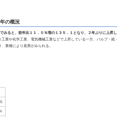
9年の概況
数でみると、前年比１１．０％増の１３５．１となり、２年ぶりに上昇
工業や化学工業、電気機械工業などで上昇している一方、パルプ・紙
り、業種により差異がみられる。
比
%