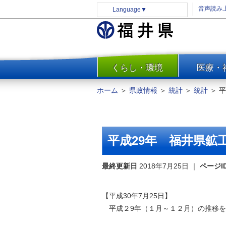
音声読み
Language
▼
くらし・環境
医療・
一覧
防災
ホーム
＞
県政情報
＞
統計
＞
統計
＞
平
安全安心
消費・生活
水道・エネルギー
平成29年 福井県鉱
住まい・土地
環境問題・廃棄物対策・リサ
最終更新日
2018年7月25日
｜
ページI
イクル
まちづくり
【平成30年7月25日】
交通・道路
平成２9年（１月～１２月）の推移を
河川・砂防・港湾