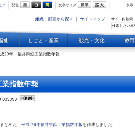
上げ
配色
文字サイズ
表示
組織・部署から探す
｜
サイトマップ
サイト内検索
福祉
しごと・産業
観光・文化
教育
成29年 福井県鉱工業指数年報
工業指数年報
D
039093
まとめた、
平成２9年福井県鉱工業指数年報
を作成しました。