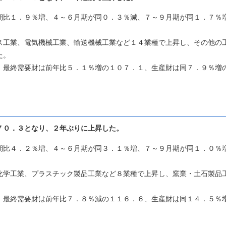
比１．９％増、４～６月期が同０．３％減、７～９月期が同１．７％
工業、電気機械工業、輸送機械工業など１４業種で上昇し、その他の
た。
最終需要財は前年比５．１％増の１０７．１、生産財は同７．９％増
７０．３となり、２年ぶりに上昇した。
比４．２％増、４～６月期が同３．１％増、７～９月期が同１．０％
学工業、プラスチック製品工業など８業種で上昇し、窯業・土石製品
最終需要財は前年比７．８％減の１１６．６、生産財は同１４．５％