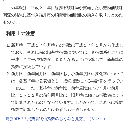
この年報は、平成２１年に総務省統計局が実施した小売物価統計
調査の結果に基づき福井市の消費者物価指数の動きを取りまとめた
ものです。
利用上の注意
新基準（平成１７年基準）の指数は平成１７年１月から作成し
ており、それ以前の旧基準指数については、各指数系列ごとに
平成１７年平均指数が１００となるように換算して、新基準の
指数に接続しています。
前月比、前年同月比、前年比および前年度比の変化率について
は、各基準年の公表値とし、接続指数による再計算を行ってい
ません。また、基準年の前年比、前年度比および１月の前月
比、１～１２月の前年同月比は、旧基準における指数値によっ
て計算されたものとなっています。したがって、これらは接続
指数で計算したものとは必ずしも一致しません。
総務省HP「消費者物価指数のしくみと見方」（リンク）