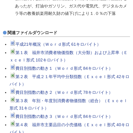
あったが、灯油やガソリン、ガス代や電気代、デジタルカメ
ラ等の教養娯楽用耐久財の値下げにより１.０％の下落
関連ファイルダウンロード
平成21年概況（Ｗｏｒｄ形式 61キロバイト）
第１表 福井市消費者物価指数（大分類）および上昇率（Ｅ
ｘｃｅｌ形式 102キロバイト）
費目別指数の動き１（Ｗｏｒｄ形式 84キロバイト）
第２表 平成２１年平均中分類指数（Ｅｘｃｅｌ形式 42キロ
バイト）
費目別指数の動き２（Ｗｏｒｄ形式 78キロバイト）
第３表 年別・年度別消費者物価指数（総合）（Ｅｘｃｅｌ
形式 31キロバイト）
費目別指数の動き３（Ｗｏｒｄ形式 84キロバイト）
第４表 福井市主要品目の小売価格（Ｅｘｃｅｌ形式 40キロ
バイト）