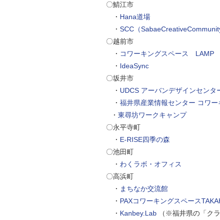
〇鯖江市
・
Hana道場
・
SCC（SabaeCreativeCommuni
〇越前市
・
コワーキングスペース LAMP
・
IdeaSync
〇坂井市
・
UDCS アーバンデザインセンタ
・
福井県産業情報センター コワー
・
東尋坊ワークキャンプ
〇永平寺町
・
E-RISE四季の森
〇池田町
・
わくラボ・オフィス
〇高浜町
・
まちなか交流館
・
PAXコワーキングスペースTAKA
・
Kanbey.Lab
（※福井県の「クラ