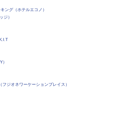
ワーキング（ホテルエコノ）
リッジ）
.I.T
EY）
PLACE（フジオネワーケーションプレイス）