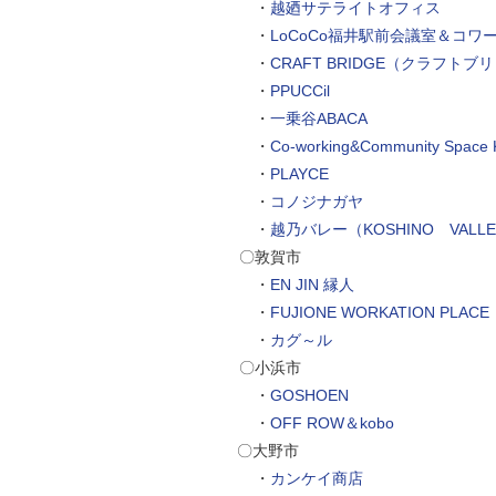
・
越廼サテライトオフィス
自然
・
LoCoCo福井駅前会議室＆コ
・
CRAFT BRIDGE（クラフトブ
・
PPUCCil
・
一乗谷ABACA
・
Co-working&Community Space K
・
PLAYCE
・
コノジナガヤ
・
越乃バレー（KOSHINO VALL
〇敦賀市
・
EN JIN 縁人
・
FUJIONE WORKATION 
・
カグ～ル
〇小浜市
・
GOSHOEN
・
OFF ROW＆kobo
〇大野市
・
カンケイ商店