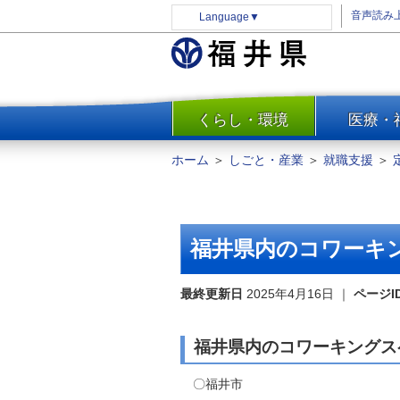
音声読み
Language
▼
くらし・環境
医療・
一覧
防災
ホーム
＞
しごと・産業
＞
就職支援
＞
安全安心
消費・生活
水道・エネルギー
福井県内のコワーキ
住まい・土地
環境問題・廃棄物対策・リサ
最終更新日
2025年4月16日
｜
ページI
イクル
まちづくり
福井県内のコワーキングス
交通・道路
〇福井市
河川・砂防・港湾