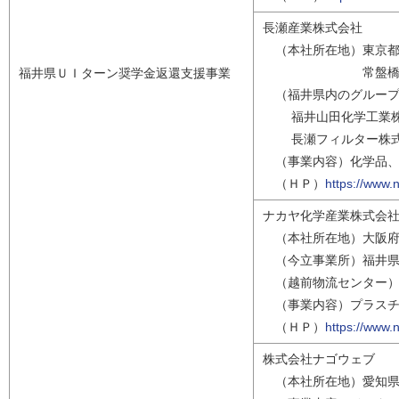
長瀬産業
（本社所在地）東京都
常盤橋タ
福井県ＵＩターン奨学金返還支援事業
（福井県内のグループ
福井山田化学工業株式会
長瀬フィルター株式会社
（事業内容）化学品、
（ＨＰ）
https://www.
ナカヤ化学産業株式会
（本社所在地）大阪府
（今立事業所）福井県
（越前物流センター）
（事業内容）プラスチ
（ＨＰ）
https://www.
株式会社ナゴウェブ
（本社所在地）愛知県名古屋