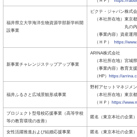
（ＨＰ）
https://rabbit
ピクテ・ジャパン株式
（本社所在地） 東京
福井県立大学海洋生物資源学部新学科開
丸の内パークビ
設事業
（事業内容）資産運用
（ＨＰ）
https://www.
ARINA株式会社
（本社所在地）宮城県仙
新事業チャレンジステップアップ事業
（事業内容）教育支援
（HP）
https://arrina.c
野村アセットマネジメ
福井ふるさと広域景観形成事業
（本社所在地）東京都
（ＨＰ）
https://www.
プロジェクト型母校応援事業（高等学校
匿名（東京本社の企業
等の教育環境の改善）
女性活躍推進および結婚応援事業
匿名（東京本社の企業