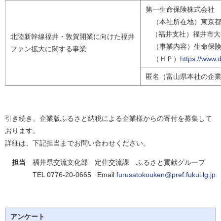
第一生命保険株式会社
（本社所在地）東京都
（福井支社）福井市大
北陸新幹線福井・敦賀開業に向けた福井
（事業内容）生命保険
ファン拡大に関する事業
（ＨＰ）
https://www.da
匿名（富山県本社の企
引き続き、企業版ふるさと納税による企業様からの寄付を募集して
おります。
詳細は、下記担当までお問い合わせください。
担当
福井県交流文化部 定住交流課 ふるさと貢献グループ
TEL 0776-20-0665 Email
furusatokouken@pref.fukui.lg.jp
アンケート