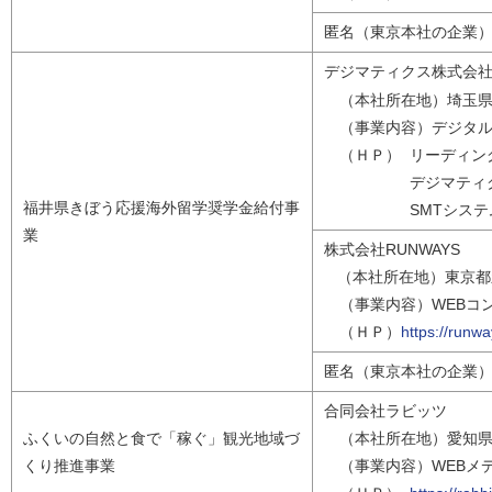
匿名（東京本社の企業
デジマティクス株式会
（本社所在地）埼玉県久喜
（事業内容）デジタル
（ＨＰ） リーディン
デジマティク
福井県きぼう応援海外留学奨学金給付事
SMTシステ
業
株式会社RUNWAYS
（本社所在地）東京都新宿
（事業内容）WEBコ
（ＨＰ）
https://runwa
匿名（東京本社の企業
合同会社ラビッツ
ふくいの自然と食で「稼ぐ」観光地域づ
（本社所在地）愛知県名
くり推進事業
（事業内容）WEBメ