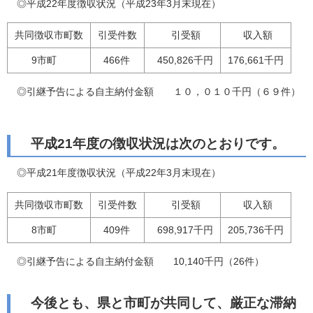
◎平成22年度徴収状況（平成23年3月末現在）
共同徴収市町数
引受件数
引受額
収入額
9市町
466件
450,826千円
176,661千円
◎引継予告による自主納付金額 １０，０１０千円（６９件）
平成21年度の徴収状況は次のとおりです。
◎平成21年度徴収状況（平成22年3月末現在）
共同徴収市町数
引受件数
引受額
収入額
8市町
409件
698,917千円
205,736千円
◎引継予告による自主納付金額 10,140千円（26件）
今後とも、県と市町が共同して、厳正な滞納