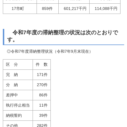
17市町
859件
601,217千円
114,088千円
令和7年度の滞納整理の状況は次のとおりで
す。
◎令和7年度滞納整理状況（令和7年9月末現在）
区 分
件 数
完 納
171件
分 納
270件
差押中
86件
執行停止相当
11件
納税誓約
39件
その他
282件