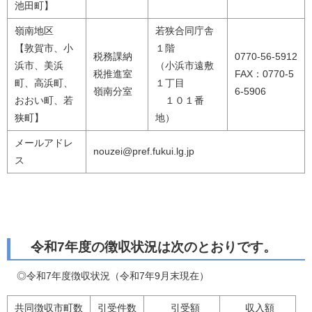
池田町】
嶺南地区
若狭合同庁舎
【敦賀市、小
１階
税務課納
0770-56-5912
浜市、美浜
（小浜市遠敷
税推進室
FAX：0770-5
町、高浜町、
１丁目
嶺南分室
6-5906
おおい町、若
１０１番
狭町】
地）
メールアドレ
nouzei@pref.fukui.lg.jp
ス
令和7年度の徴収状況は次のとおりです。
◎令和7年度徴収状況（令和7年9月末現在）
共同徴収市町数
引受件数
引受額
収入額