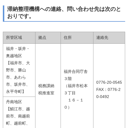
滞納整理機構への連絡、問い合わせ先は次のと
おりです。
所管区域
拠点
住所
連絡先
福井・坂井・
奥越地区
【福井市、大
野市、勝山
福井合同庁舎
市、あわら
３階
0776-20-0545
市、坂井市、
税務課納
（福井市松本
FAX：0776-2
永平寺町】
税推進室
３丁目
0-0492
１６－１
丹南地区
０）
【鯖江市、越
前市、南越前
町、越前町、