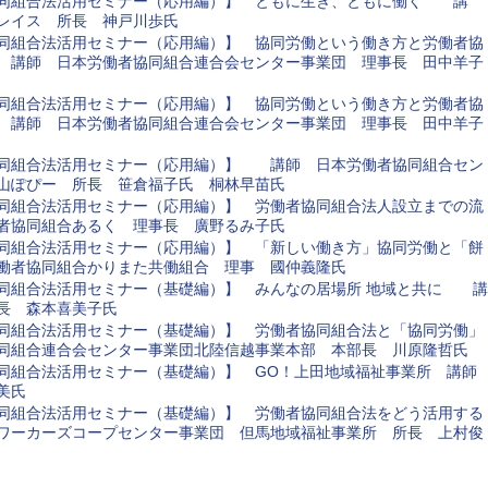
協同組合法活用セミナー（応用編）】 ともに生き、ともに働く 講
レイス 所長 神戸川歩氏
同組合法活用セミナー（応用編）】 協同労働という働き方と労働者協
） 講師 日本労働者協同組合連合会センター事業団 理事長 田中羊子
同組合法活用セミナー（応用編）】 協同労働という働き方と労働者協
） 講師 日本労働者協同組合連合会センター事業団 理事長 田中羊子
協同組合法活用セミナー（応用編）】 講師 日本労働者協同組合セン
山ぽぴー 所長 笹倉福子氏 桐林早苗氏
同組合法活用セミナー（応用編）】 労働者協同組合法人設立までの流
者協同組合あるく 理事長 廣野るみ子氏
同組合法活用セミナー（応用編）】 「新しい働き方」協同労働と「餅
働者協同組合かりまた共働組合 理事 國仲義隆氏
同組合法活用セミナー（基礎編）】 みんなの居場所 地域と共に 講
長 森本喜美子氏
同組合法活用セミナー（基礎編）】 労働者協同組合法と「協同労働」
同組合連合会センター事業団北陸信越事業本部 本部長 川原隆哲氏
同組合法活用セミナー（基礎編）】 GO！上田地域福祉事業所 講
美氏
同組合法活用セミナー（基礎編）】 労働者協同組合法をどう活用する
ワーカーズコープセンター事業団 但馬地域福祉事業所 所長 上村俊