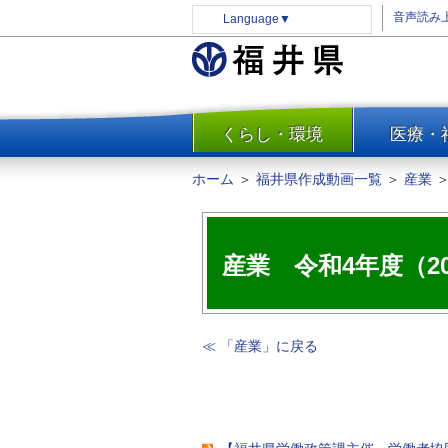
音声読み
Language
▼
くらし・環境
医療・
一覧
防災
ホーム
＞
福井県作成動画一覧
＞
産業
安全安心
消費・生活
水道・エネルギー
産業 令和4年度（2
住まい・土地
環境問題・廃棄物対策・リサ
イクル
≪ 「産業」に戻る
まちづくり
交通・道路
河川・砂防・港湾