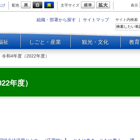
上げ
配色
文字サイズ
表示
組織・部署から探す
｜
サイトマップ
サイト内検索
福祉
しごと・産業
観光・文化
教育
＞
令和4年度（2022年度）
022年度）