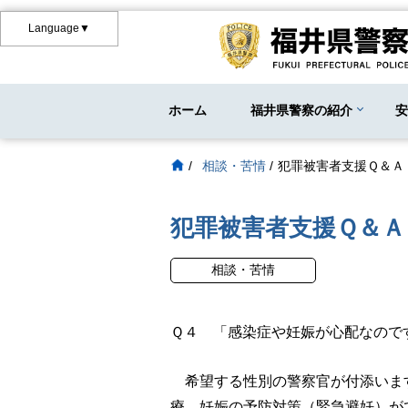
Language▼
ホーム
福井県警察の紹介
/
相談・苦情
/
犯罪被害者支援Ｑ＆Ａ
犯罪被害者支援Ｑ＆Ａ
相談・苦情
Ｑ４ 「感染症や妊娠が心配なので
希望する性別の警察官が付添います
療、妊娠の予防対策（緊急避妊）が