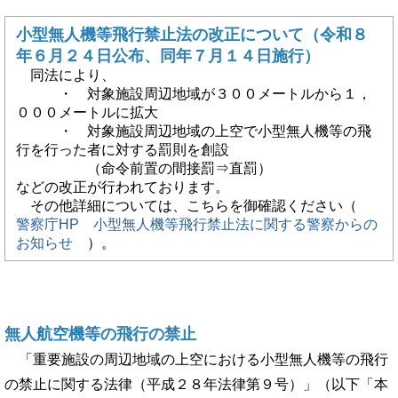
小型無人機等飛行禁止法の改正について（令和８
年６月２４日公布、同年７月１４日施行）
同法により、
・
対象施設周辺地域が３００メートルから１，
０００メートルに拡大
・ 対象施設周辺地域の上空で小型無人機等の飛
行を行っ
た者に対する罰則を創設
（命令前置の間接罰⇒直罰）
などの改正が行われております。
その他詳細については、こちらを御確認ください（
警察庁HP 小型無人機等飛行禁止法に関する警察からの
お知らせ
）。
無人航空機等の飛行の禁止
「重要施設の周辺地域の上空における小型無人機等の飛行
の禁止に関する法律（平成２８年法律第９号）」（以下「本