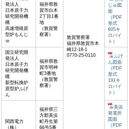
発法人
福井県敦
じゅ図
日本原子力
賀市白木
面
研究開発機
2丁目1番
（PDF
構
地
形式
高速増殖原
（敦賀警
605キ
型炉もんじ
察署）
ロバイ
敦賀警察署
ゅ
ト）
福井県敦賀市木
崎12-18-1
国立研究開
0770-25-0110
ふげ
発法人
福井県敦
ん図面
日本原子力
賀市明神
（PDF
研究開発機
町3番地
形式
構
（敦賀警
191キ
新型転換炉
察署）
ロバイ
原型炉ふげ
ト）
ん
美浜
福井県三
発電所
方郡美浜
図面
関西電力
町丹生第
（PDF
（株）
66号5番