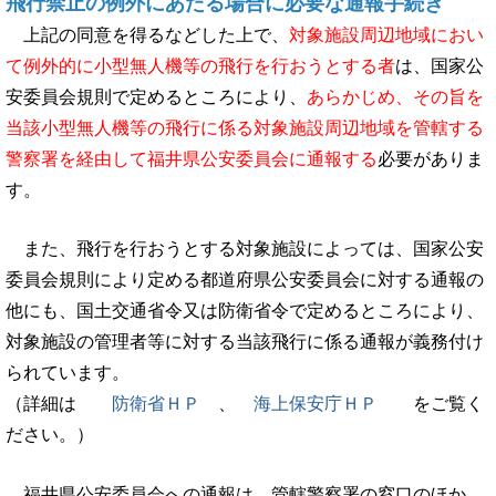
飛行禁止の例外にあたる場合に必要な通報手続き
上記の同意を得るなどした上で、
対象施設周辺地域におい
て例外的に小型無人機等の飛行を行おうとする者
は、国家公
安委員会規則で定めるところにより、
あらかじめ、その旨を
当該小型無人機等の飛行に係る対象施設周辺地域を管轄する
警察署を経由して福井県公安委員会に通報する
必要がありま
す。
また、飛行を行おうとする対象施設によっては、国家公安
委員会規則により定める都道府県公安委員会に対する通報の
他にも、国土交通省令又は防衛省令で定めるところにより、
対象施設の管理者等に対する当該飛行に係る通報が義務付け
られています。
（詳細は
防衛省ＨＰ
、
海上保安庁ＨＰ
をご覧く
ださい。）
福井県公安委員会への通報は、管轄警察署の窓口のほか、