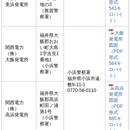
形式
美浜発電所
地の3
543キ
（敦賀警
ロバイ
察署）
ト）
大飯
福井県大
発電所
飯郡おお
図面
関西電力
い町大島
（PDF
（株）
1字吉見1
形式
大飯発電所
番地1
564キ
（小浜警
ロバイ
察署）
小浜警察署
ト）
福井県小浜市遠
敷9-11-1
高浜
0770-56-0110
福井県大
発電所
飯郡高浜
図面
関西電力
町田ノ浦
（PDF
（株）
第1号
形式
高浜発電所
（小浜警
885キ
察署）
ロバイ