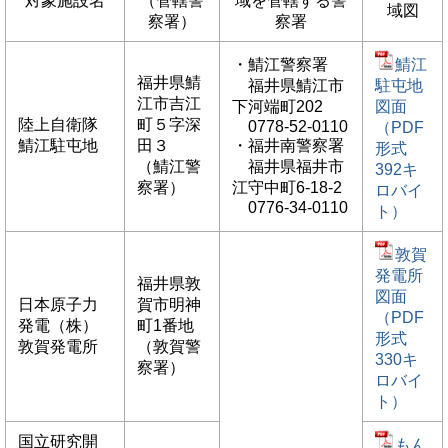
対象施設名
（管轄警
域を管轄する警
域図
察署）
察署
・鯖江警察署
鯖江
福井県鯖
福井県鯖江市
駐屯地
江市吉江
下河端町202
図面
陸上自衛隊
町５字深
0778-52-0110
（PDF
鯖江駐屯地
田３
・福井南警察署
形式
（鯖江警
福井県福井市
392キ
察署）
江守中町6-18-2
ロバイ
0776-34-0110
ト）
敦賀
発電所
福井県敦
図面
日本原子力
賀市明神
（PDF
発電（株）
町1番地
形式
敦賀発電所
（敦賀警
330キ
察署）
ロバイ
ト）
国立研究開
もん