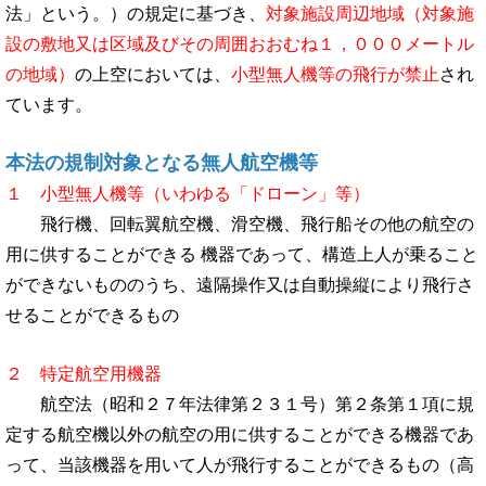
法」という。）の規定に基づき、
対象施設周辺地域
（対象施
設の敷地又は区域及びその周囲おおむね１，０００メートル
の地域）
の上空においては、
小型無人機等の飛行が禁止
され
ています。
本法の規制対象となる無人航空機等
１
小型無人機等（いわゆる「ドローン」等）
飛行機、回転翼航空機、滑空機、飛行船その他の航空の
用に供することができる 機器であって、構造上人が乗ること
ができないもののうち、遠隔操作又は自動操縦により飛行さ
せることができるもの
２ 特定航空用機器
航空法（昭和２７年法律第２３１号）第２条第１項に規
定する航空機以外の航空の用に供することができる機器であ
って、当該機器を用いて人が飛行することができるもの（高