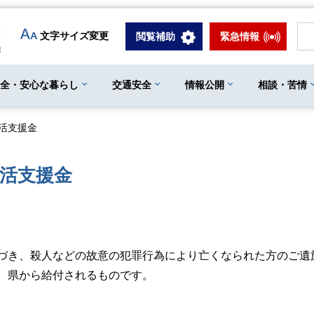
文字サイズ変更
閲覧補助
緊急情報
安全・安心な暮らし
交通安全
情報公開
相談・苦情
活支援金
活支援金
き、殺人などの故意の犯罪行為により亡くなられた方のご遺
、県から給付されるものです。