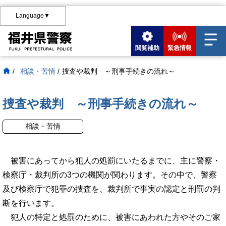
Language▼
閲覧補助
緊急情報
/
相談・苦情
/
捜査や裁判 ～刑事手続きの流れ～
捜査や裁判 ～刑事手続きの流れ～
相談・苦情
被害にあってから犯人の処罰にいたるまでに、主に警察・
検察庁・裁判所の3つの機関が関わります。その中で、警察
及び検察庁で犯罪の捜査を、裁判所で事実の認定と刑罰の判
断を行います。
犯人の特定と処罰のために、被害にあわれた方やそのご家