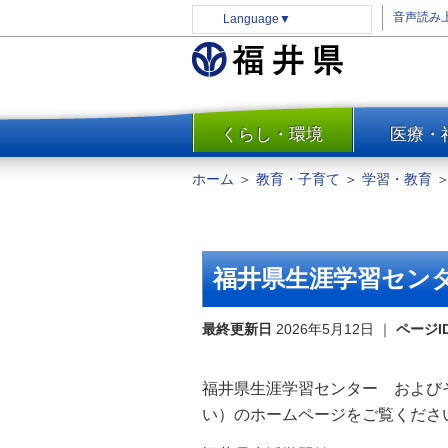
音声読み
Language
▼
くらし・環境
医療・
一覧
防災
ホーム
＞
教育・子育て
＞
学習・教育
安全安心
消費・生活
水道・エネルギー
福井県生涯学習セン
住まい・土地
環境問題・廃棄物対策・リサ
最終更新日
2026年5月12日
｜
ページI
イクル
まちづくり
福井県生涯学習センター および
交通・道路
い）のホームページをご覧くださ
河川・砂防・港湾