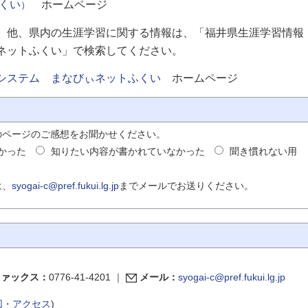
くい
ホームページ
）
 他、県内の生涯学習に関する情報は、「福井県生涯学習情報
ネットふくい」で検索してください。
システム まなびぃネットふくい
ホームページ
のページのご感想をお聞かせください。
かった
知りたい内容が書かれていなかった
聞き慣れない用
は、
syogai-c@pref.fukui.lg.jp
までメールでお送りください。
ファックス：
0776-41-4201
｜
メール：
syogai-c@pref.fukui.lg.jp
図・アクセス
)