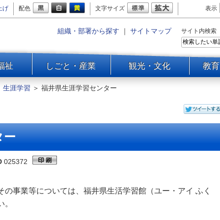
上げ
配色
文字サイズ
表示
組織・部署から探す
｜
サイトマップ
サイト内検索
福祉
しごと・産業
観光・文化
教育
＞
生涯学習
＞
福井県生涯学習センター
ター
D
025372
その事業等については、福井県生活学習館（ユー・アイ ふく
い。