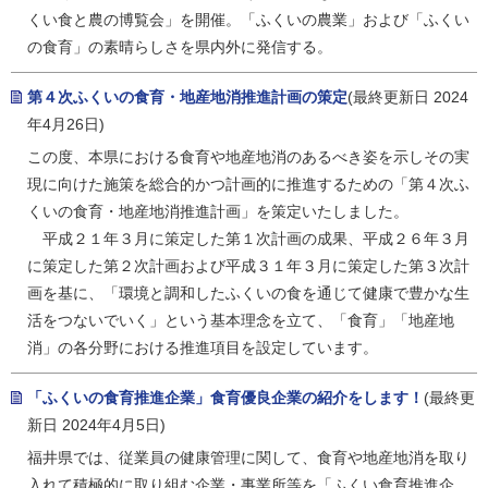
くい食と農の博覧会」を開催。「ふくいの農業」および「ふくい
の食育」の素晴らしさを県内外に発信する。
第４次ふくいの食育・地産地消推進計画の策定
(最終更新日 2024
年4月26日)
この度、本県における食育や地産地消のあるべき姿を示しその実
現に向けた施策を総合的かつ計画的に推進するための「第４次ふ
くいの食育・地産地消推進計画」を策定いたしました。
平成２１年３月に策定した第１次計画の成果、平成２６年３月
に策定した第２次計画および平成３１年３月に策定した第３次計
画を基に、「環境と調和したふくいの食を通じて健康で豊かな生
活をつないでいく」という基本理念を立て、「食育」「地産地
消」の各分野における推進項目を設定しています。
「ふくいの食育推進企業」食育優良企業の紹介をします！
(最終更
新日 2024年4月5日)
福井県では、従業員の健康管理に関して、食育や地産地消を取り
入れて積極的に取り組む企業・事業所等を「ふくい食育推進企