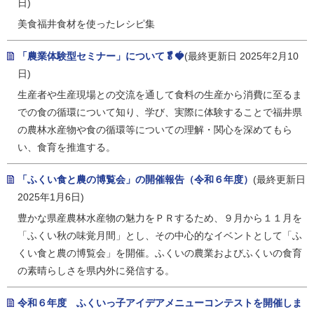
日)
美食福井食材を使ったレシピ集
「農業体験型セミナー」について🥬🍓
(最終更新日 2025年2月10
日)
生産者や生産現場との交流を通して食料の生産から消費に至るま
での食の循環について知り、学び、実際に体験することで福井県
の農林水産物や食の循環等についての理解・関心を深めてもら
い、食育を推進する。
「ふくい食と農の博覧会」の開催報告（令和６年度）
(最終更新日
2025年1月6日)
豊かな県産農林水産物の魅力をＰＲするため、９月から１１月を
「ふくい秋の味覚月間」とし、その中心的なイベントとして「ふ
くい食と農の博覧会」を開催。ふくいの農業およびふくいの食育
の素晴らしさを県内外に発信する。
令和６年度 ふくいっ子アイデアメニューコンテストを開催しま