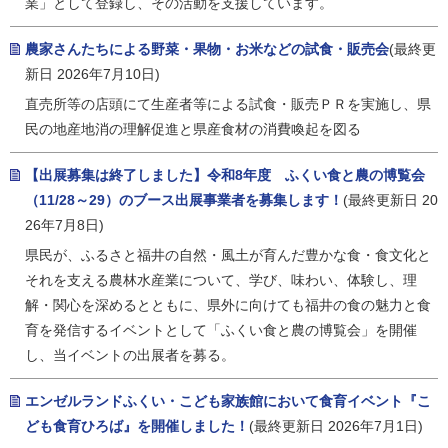
業」として登録し、その活動を支援しています。
農家さんたちによる野菜・果物・お米などの試食・販売会
(最終更
新日 2026年7月10日)
直売所等の店頭にて生産者等による試食・販売ＰＲを実施し、県
民の地産地消の理解促進と県産食材の消費喚起を図る
【出展募集は終了しました】令和8年度 ふくい食と農の博覧会
（11/28～29）のブース出展事業者を募集します！
(最終更新日 20
26年7月8日)
県民が、ふるさと福井の自然・風土が育んだ豊かな食・食文化と
それを支える農林水産業について、学び、味わい、体験し、理
解・関心を深めるとともに、県外に向けても福井の食の魅力と食
育を発信するイベントとして「ふくい食と農の博覧会」を開催
し、当イベントの出展者を募る。
エンゼルランドふくい・こども家族館において食育イベント『こ
ども食育ひろば』を開催しました！
(最終更新日 2026年7月1日)