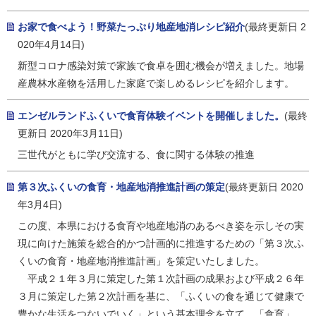
お家で食べよう！野菜たっぷり地産地消レシピ紹介
(最終更新日 2
020年4月14日)
新型コロナ感染対策で家族で食卓を囲む機会が増えました。地場
産農林水産物を活用した家庭で楽しめるレシピを紹介します。
エンゼルランドふくいで食育体験イベントを開催しました。
(最終
更新日 2020年3月11日)
三世代がともに学び交流する、食に関する体験の推進
第３次ふくいの食育・地産地消推進計画の策定
(最終更新日 2020
年3月4日)
この度、本県における食育や地産地消のあるべき姿を示しその実
現に向けた施策を総合的かつ計画的に推進するための「第３次ふ
くいの食育・地産地消推進計画」を策定いたしました。
平成２１年３月に策定した第１次計画の成果および平成２６年
３月に策定した第２次計画を基に、「ふくいの食を通じて健康で
豊かな生活をつないでいく」という基本理念を立て、「食育」