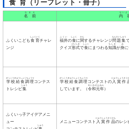
食育
（リーフレット・
冊子
）
なまえ
ないよ
名 前
内 
しょくいく
ふくい
しょく
かん
もんだいしゅう
ふくいこども
食育
チャレ
福井
の
食
に
関
するチャレンジ
問題集
けいしき
しょく
ちしき
み
ンジ
クイズ
形式
で
食
にまつわる
知識
が
身
に
がっこうきゅうしょくちょうり
がっこうきゅうしょくちょうり
にゅうしょうさく
学校給食調理
コンテス
学校給食調理
コンテストの
入賞作
しゅう
れいわがんねん
トレシピ
集
しています。（
令和元年
）
ふくいっ子アイデアメニ
にゅうしょうさくひん
ュー
メニューコンテスト
入賞作品
のレシ
しゅう
コンテストレシピ
集