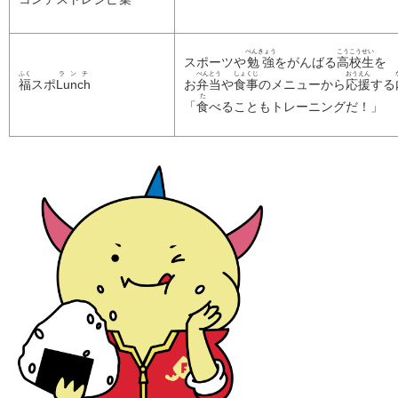
べんきょう
こうこうせい
スポーツや
勉強
をがんばる
高校生
を
ふく
ランチ
べんとう
しょくじ
おうえん
福
スポ
Lunch
お
弁当
や
食事
のメニューから
応援
する
た
「
食
べることもトレーニングだ！」