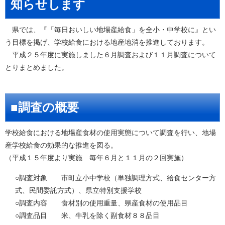
知らせします
県では、『「毎日おいしい地場産給食」を全小・中学校に』とい
う目標を掲げ、学校給食における地産地消を推進しております。
平成２５年度に実施しました６月調査および１１月調査について
とりまとめました。
■調査の概要
学校給食における地場産食材の使用実態について調査を行い、地場
産学校給食の効果的な推進を図る。
（平成１５年度より実施 毎年６月と１１月の２回実施）
○調査対象 市町立小中学校（単独調理方式、給食センター方
式、民間委託方式）、県立特別支援学校
○調査内容 食材別の使用重量、県産食材の使用品目
○調査品目 米、牛乳を除く副食材８８品目